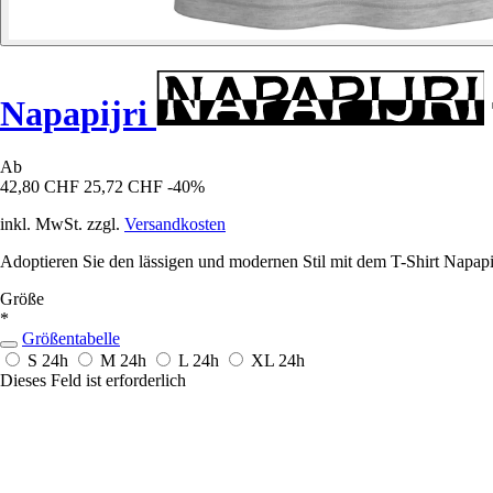
Napapijri
Ab
42,80 CHF
25,72 CHF
-40%
inkl. MwSt. zzgl.
Versandkosten
Adoptieren Sie den lässigen und modernen Stil mit dem T-Shirt Napap
Größe
*
Größentabelle
S
24h
M
24h
L
24h
XL
24h
Dieses Feld ist erforderlich