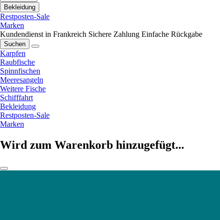
Bekleidung
Restposten-Sale
Marken
Kundendienst in Frankreich
Sichere Zahlung
Einfache Rückgabe
Suchen
Karpfen
Raubfische
Spinnfischen
Meeresangeln
Weitere Fische
Schifffahrt
Bekleidung
Restposten-Sale
Marken
Wird zum Warenkorb hinzugefügt...