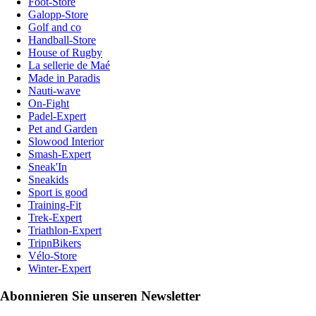
Foot-Store
Galopp-Store
Golf and co
Handball-Store
House of Rugby
La sellerie de Maé
Made in Paradis
Nauti-wave
On-Fight
Padel-Expert
Pet and Garden
Slowood Interior
Smash-Expert
Sneak'In
Sneakids
Sport is good
Training-Fit
Trek-Expert
Triathlon-Expert
TripnBikers
Vélo-Store
Winter-Expert
Abonnieren Sie unseren Newsletter