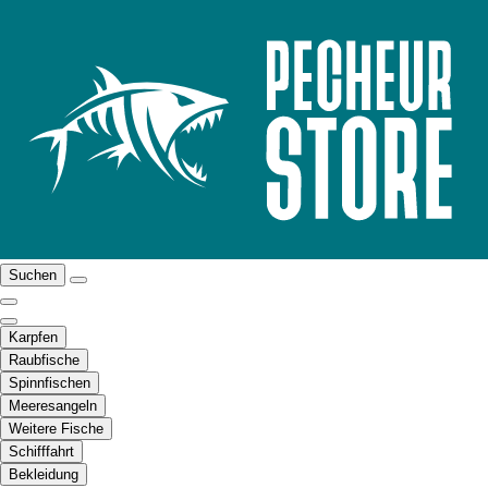
Suchen
Karpfen
Raubfische
Spinnfischen
Meeresangeln
Weitere Fische
Schifffahrt
Bekleidung