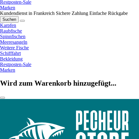
Restposten-Sale
Marken
Kundendienst in Frankreich
Sichere Zahlung
Einfache Rückgabe
Suchen
Karpfen
Raubfische
Spinnfischen
Meeresangeln
Weitere Fische
Schifffahrt
Bekleidung
Restposten-Sale
Marken
Wird zum Warenkorb hinzugefügt...