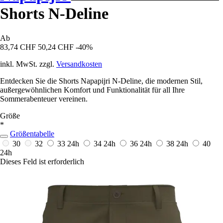
Shorts N-Deline
Ab
83,74 CHF
50,24 CHF
-40%
inkl. MwSt. zzgl.
Versandkosten
Entdecken Sie die Shorts Napapijri N-Deline, die modernen Stil,
außergewöhnlichen Komfort und Funktionalität für all Ihre
Sommerabenteuer vereinen.
Größe
*
Größentabelle
30
32
33
24h
34
24h
36
24h
38
24h
40
24h
Dieses Feld ist erforderlich