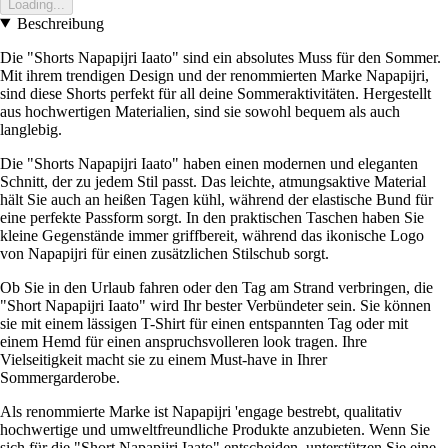
Loading...
Beschreibung
Die "Shorts Napapijri Iaato" sind ein absolutes Muss für den Sommer.
Mit ihrem trendigen Design und der renommierten Marke Napapijri,
sind diese Shorts perfekt für all deine Sommeraktivitäten. Hergestellt
aus hochwertigen Materialien, sind sie sowohl bequem als auch
langlebig.
Die "Shorts Napapijri Iaato" haben einen modernen und eleganten
Schnitt, der zu jedem Stil passt. Das leichte, atmungsaktive Material
hält Sie auch an heißen Tagen kühl, während der elastische Bund für
eine perfekte Passform sorgt. In den praktischen Taschen haben Sie
kleine Gegenstände immer griffbereit, während das ikonische Logo
von Napapijri für einen zusätzlichen Stilschub sorgt.
Ob Sie in den Urlaub fahren oder den Tag am Strand verbringen, die
"Short Napapijri Iaato" wird Ihr bester Verbündeter sein. Sie können
sie mit einem lässigen T-Shirt für einen entspannten Tag oder mit
einem Hemd für einen anspruchsvolleren look tragen. Ihre
Vielseitigkeit macht sie zu einem Must-have in Ihrer
Sommergarderobe.
Als renommierte Marke ist Napapijri 'engage bestrebt, qualitativ
hochwertige und umweltfreundliche Produkte anzubieten. Wenn Sie
sich für die "Short Napapijri Iaato" entscheiden, unterstützen Sie eine