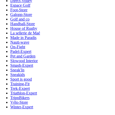
Direct-Volley
Espace Golf
Foot-Store
Galopp-Store
Golf and co
Handball-Store
House of Rugby
La sellerie de Maé
Made in Paradis
Nauti-wave
On-Fight
Padel-Expert
Pet and Garden
Slowood Interior
Smash-Expert
Sneak'In
Sneakids
Sport is good
Training-Fit
Trek-Expert
Triathlon-Expert
TripnBikers
Vélo-Store
Winter-Expert