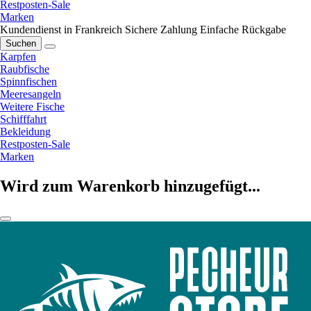
Restposten-Sale
Marken
Kundendienst in Frankreich
Sichere Zahlung
Einfache Rückgabe
Suchen
Karpfen
Raubfische
Spinnfischen
Meeresangeln
Weitere Fische
Schifffahrt
Bekleidung
Restposten-Sale
Marken
Wird zum Warenkorb hinzugefügt...