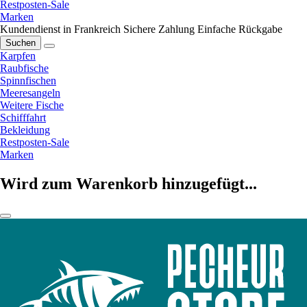
Restposten-Sale
Marken
Kundendienst in Frankreich
Sichere Zahlung
Einfache Rückgabe
Suchen
Karpfen
Raubfische
Spinnfischen
Meeresangeln
Weitere Fische
Schifffahrt
Bekleidung
Restposten-Sale
Marken
Wird zum Warenkorb hinzugefügt...