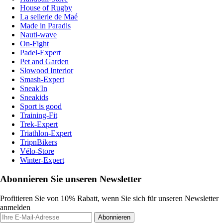
House of Rugby
La sellerie de Maé
Made in Paradis
Nauti-wave
On-Fight
Padel-Expert
Pet and Garden
Slowood Interior
Smash-Expert
Sneak'In
Sneakids
Sport is good
Training-Fit
Trek-Expert
Triathlon-Expert
TripnBikers
Vélo-Store
Winter-Expert
Abonnieren Sie unseren Newsletter
Profitieren Sie von 10% Rabatt, wenn Sie sich für unseren Newsletter
anmelden
Abonnieren