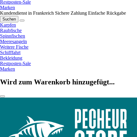
Restposten-Sale
Marken
Kundendienst in Frankreich
Sichere Zahlung
Einfache Rückgabe
Suchen
Karpfen
Raubfische
Spinnfischen
Meeresangeln
Weitere Fische
Schifffahrt
Bekleidung
Restposten-Sale
Marken
Wird zum Warenkorb hinzugefügt...