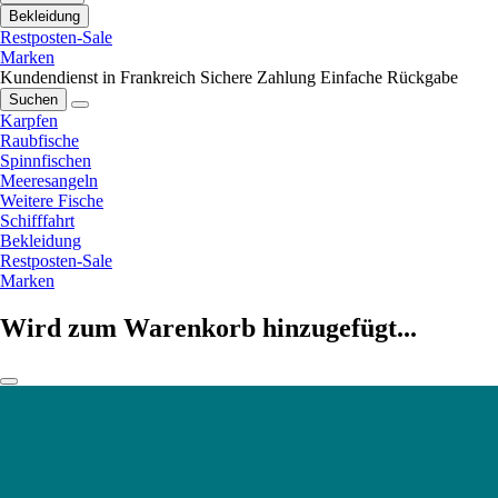
Bekleidung
Restposten-Sale
Marken
Kundendienst in Frankreich
Sichere Zahlung
Einfache Rückgabe
Suchen
Karpfen
Raubfische
Spinnfischen
Meeresangeln
Weitere Fische
Schifffahrt
Bekleidung
Restposten-Sale
Marken
Wird zum Warenkorb hinzugefügt...