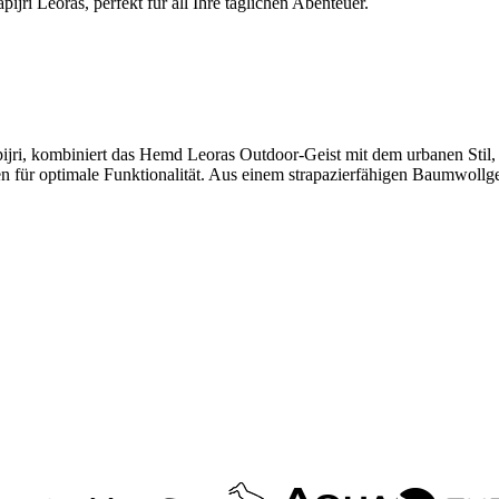
i Leoras, perfekt für all Ihre täglichen Abenteuer.
jri, kombiniert das Hemd Leoras Outdoor-Geist mit dem urbanen Stil, der
 für optimale Funktionalität. Aus einem strapazierfähigen Baumwollge