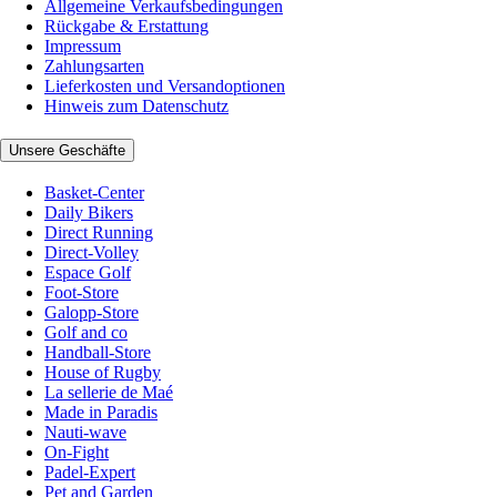
Allgemeine Verkaufsbedingungen
Rückgabe & Erstattung
Impressum
Zahlungsarten
Lieferkosten und Versandoptionen
Hinweis zum Datenschutz
Unsere Geschäfte
Basket-Center
Daily Bikers
Direct Running
Direct-Volley
Espace Golf
Foot-Store
Galopp-Store
Golf and co
Handball-Store
House of Rugby
La sellerie de Maé
Made in Paradis
Nauti-wave
On-Fight
Padel-Expert
Pet and Garden