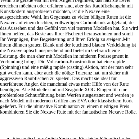
Wenn Sie gerade erst mit dem Angeln beginnen, das nächste Level
erreichen möchten oder erfahren sind, aber das Raubfischangeln mit
Kunstködern ausprobieren möchten, ist die Nexave eine
ausgezeichnete Wahl. Im Gegensatz zu vielen billigen Ruten ist die
Nexave auf einem leichten, vollwertigen Carbonblank aufgebaut, der
das Aussehen und das Gefühl von viel teureren Modellen hat. Sie wird
Ihnen helfen, das Beste aus Ihrer Fischerei herauszuholen und somit
Ihr Vergnügen, Ihre Begeisterung und Ihren Erfolg zu steigern.Mit
ihrem dünnen grauen Blank und der leuchtend blauen Verkleidung ist
die Nexave optisch ansprechend und bietet im Gebrauch eine
Leistung, die man eher mit Modellen im mittleren Preissegment in
Verbindung bringt. Die Vollcarbon-Konstruktion hat eine rapide
(Spinning) und eine mäßig rapide (casting) Aktion, mit der man sehr
gut werfen kann, aber auch die nötige Toleranz hat, um sicher mit
aggressiven Raubfischen zu spielen. Das macht sie ideal für
unerfahrene Angler, die manchmal etwas mehr Hilfe von der Rute
benötigen. Alle Modelle sind mit Seaguide XOG Ringen für eine
problemlose Schnurführung beim Werfen ausgestattet und werden je
nach Modell mit modernen Griffen aus EVA oder klassischem Kork
geliefert. Für die ultimative Kombination zu einem niedrigen Preis
kombinieren Sie die Nexave Rute mit der fantastischen Nexave Rolle.
Eine optisch großartige Serie von Einsteiger-Köderfischruten.