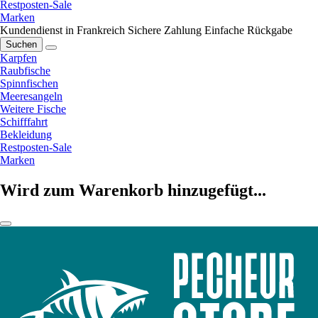
Restposten-Sale
Marken
Kundendienst in Frankreich
Sichere Zahlung
Einfache Rückgabe
Suchen
Karpfen
Raubfische
Spinnfischen
Meeresangeln
Weitere Fische
Schifffahrt
Bekleidung
Restposten-Sale
Marken
Wird zum Warenkorb hinzugefügt...