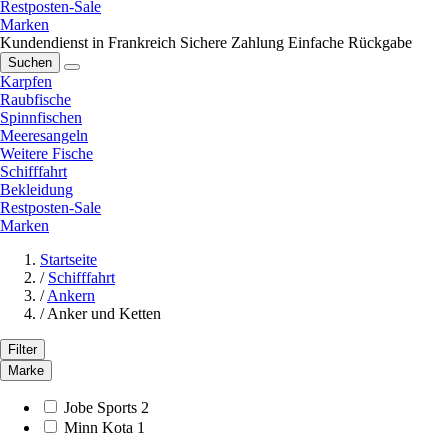
Restposten-Sale
Marken
Kundendienst in Frankreich
Sichere Zahlung
Einfache Rückgabe
Suchen
Karpfen
Raubfische
Spinnfischen
Meeresangeln
Weitere Fische
Schifffahrt
Bekleidung
Restposten-Sale
Marken
Startseite
/
Schifffahrt
/
Ankern
/
Anker und Ketten
Filter
Marke
Jobe Sports
2
Minn Kota
1