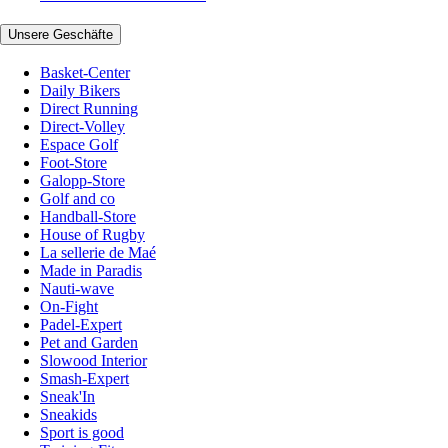
Unsere Geschäfte
Basket-Center
Daily Bikers
Direct Running
Direct-Volley
Espace Golf
Foot-Store
Galopp-Store
Golf and co
Handball-Store
House of Rugby
La sellerie de Maé
Made in Paradis
Nauti-wave
On-Fight
Padel-Expert
Pet and Garden
Slowood Interior
Smash-Expert
Sneak'In
Sneakids
Sport is good