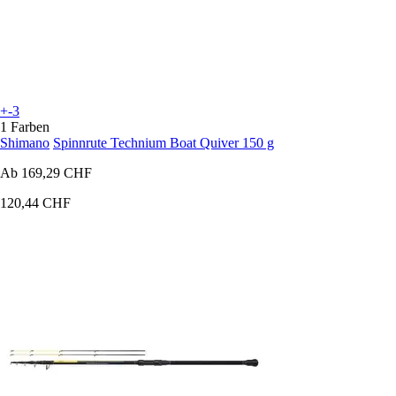
+-3
1 Farben
Shimano
Spinnrute Technium Boat Quiver 150 g
Ab
169,29 CHF
120,44 CHF