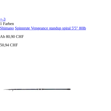
+-3
1 Farben
Shimano
Spinnrute Vengeance standup spiral 5'5" 80lb
Ab
80,90 CHF
50,94 CHF