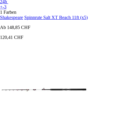
24h
+-3
1 Farben
Shakespeare
Spinnrute Salt XT Beach 11ft (x5)
Ab
148,85 CHF
120,41 CHF