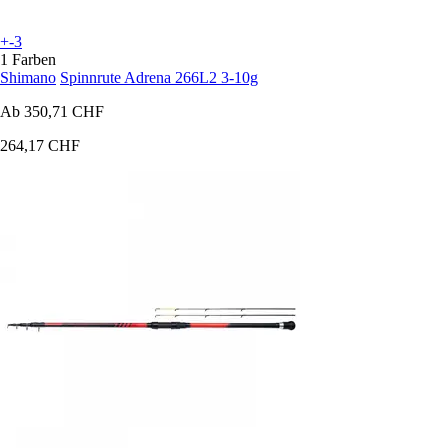
+-3
1 Farben
Shimano
Spinnrute Adrena 266L2 3-10g
Ab
350,71 CHF
264,17 CHF