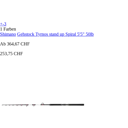
+-3
1 Farben
Shimano
Gehstock Tyrnos stand up Spiral 5'5" 50lb
Ab
364,67 CHF
253,75 CHF