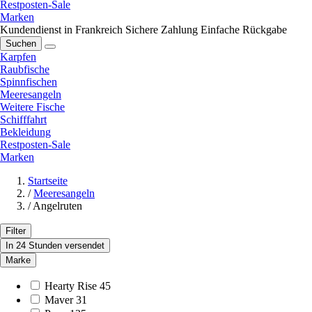
Restposten-Sale
Marken
Kundendienst in Frankreich
Sichere Zahlung
Einfache Rückgabe
Suchen
Karpfen
Raubfische
Spinnfischen
Meeresangeln
Weitere Fische
Schifffahrt
Bekleidung
Restposten-Sale
Marken
Startseite
/
Meeresangeln
/
Angelruten
Filter
In 24 Stunden versendet
Marke
Hearty Rise
45
Maver
31