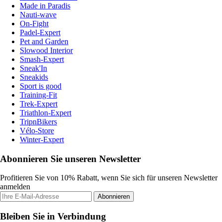
Made in Paradis
Nauti-wave
On-Fight
Padel-Expert
Pet and Garden
Slowood Interior
Smash-Expert
Sneak'In
Sneakids
Sport is good
Training-Fit
Trek-Expert
Triathlon-Expert
TripnBikers
Vélo-Store
Winter-Expert
Abonnieren Sie unseren Newsletter
Profitieren Sie von 10% Rabatt, wenn Sie sich für unseren Newsletter
anmelden
Abonnieren
Bleiben Sie in Verbindung