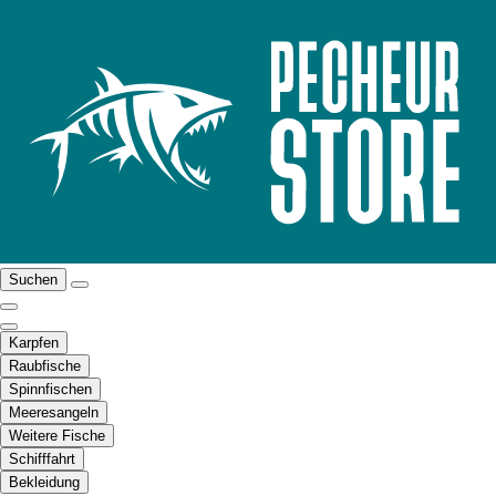
Suchen
Karpfen
Raubfische
Spinnfischen
Meeresangeln
Weitere Fische
Schifffahrt
Bekleidung