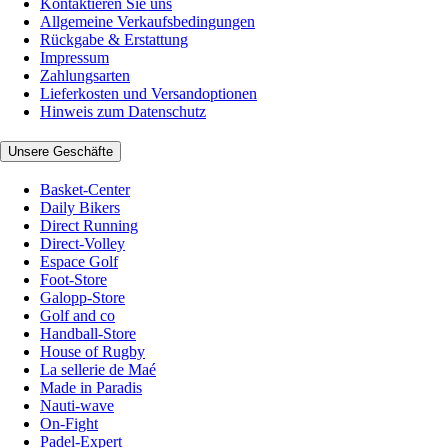
Kontaktieren Sie uns
Allgemeine Verkaufsbedingungen
Rückgabe & Erstattung
Impressum
Zahlungsarten
Lieferkosten und Versandoptionen
Hinweis zum Datenschutz
Unsere Geschäfte
Basket-Center
Daily Bikers
Direct Running
Direct-Volley
Espace Golf
Foot-Store
Galopp-Store
Golf and co
Handball-Store
House of Rugby
La sellerie de Maé
Made in Paradis
Nauti-wave
On-Fight
Padel-Expert