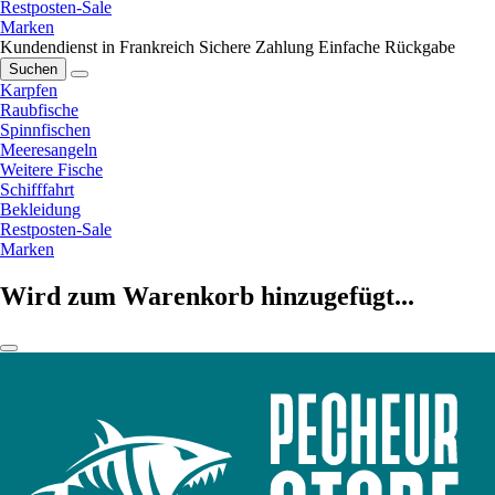
Restposten-Sale
Marken
Kundendienst in Frankreich
Sichere Zahlung
Einfache Rückgabe
Suchen
Karpfen
Raubfische
Spinnfischen
Meeresangeln
Weitere Fische
Schifffahrt
Bekleidung
Restposten-Sale
Marken
Wird zum Warenkorb hinzugefügt...