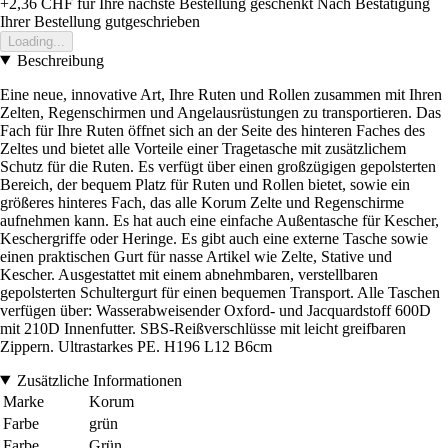
+2,36 CHF
für Ihre nächste Bestellung geschenkt
Nach Bestätigung
Ihrer Bestellung gutgeschrieben
Loading...
Beschreibung
Eine neue, innovative Art, Ihre Ruten und Rollen zusammen mit Ihren
Zelten, Regenschirmen und Angelausrüstungen zu transportieren. Das
Fach für Ihre Ruten öffnet sich an der Seite des hinteren Faches des
Zeltes und bietet alle Vorteile einer Tragetasche mit zusätzlichem
Schutz für die Ruten. Es verfügt über einen großzügigen gepolsterten
Bereich, der bequem Platz für Ruten und Rollen bietet, sowie ein
größeres hinteres Fach, das alle Korum Zelte und Regenschirme
aufnehmen kann. Es hat auch eine einfache Außentasche für Kescher,
Keschergriffe oder Heringe. Es gibt auch eine externe Tasche sowie
einen praktischen Gurt für nasse Artikel wie Zelte, Stative und
Kescher. Ausgestattet mit einem abnehmbaren, verstellbaren
gepolsterten Schultergurt für einen bequemen Transport. Alle Taschen
verfügen über: Wasserabweisender Oxford- und Jacquardstoff 600D
mit 210D Innenfutter. SBS-Reißverschlüsse mit leicht greifbaren
Zippern. Ultrastarkes PE. H196 L12 B6cm
Zusätzliche Informationen
Marke
Korum
Farbe
grün
Farbe
Grün