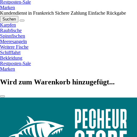
Restposten-Sale
Marken
Kundendienst in Frankreich
Sichere Zahlung
Einfache Rückgabe
Suchen
Karpfen
Raubfische
Spinnfischen
Meeresangeln
Weitere Fische
Schifffahrt
Bekleidung
Restposten-Sale
Marken
Wird zum Warenkorb hinzugefügt...