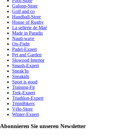
Foot-Store
Galopp-Store
Golf and co
Handball-Store
House of Rugby
La sellerie de Maé
Made in Paradis
Nauti-wave
On-Fight
Padel-Expert
Pet and Garden
Slowood Interior
Smash-Expert
Sneak'In
Sneakids
Sport is good
Training-Fit
Trek-Expert
Triathlon-Expert
TripnBikers
Vélo-Store
Winter-Expert
Abonnieren Sie unseren Newsletter