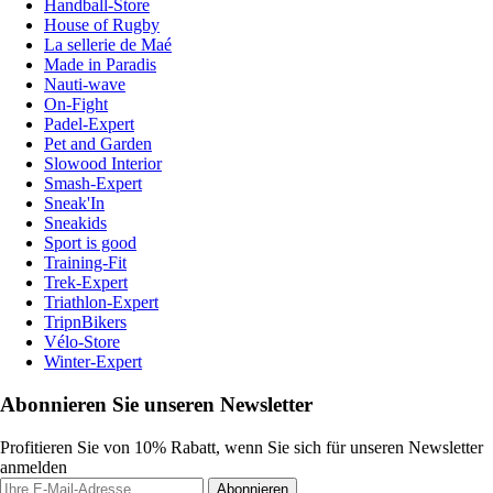
Handball-Store
House of Rugby
La sellerie de Maé
Made in Paradis
Nauti-wave
On-Fight
Padel-Expert
Pet and Garden
Slowood Interior
Smash-Expert
Sneak'In
Sneakids
Sport is good
Training-Fit
Trek-Expert
Triathlon-Expert
TripnBikers
Vélo-Store
Winter-Expert
Abonnieren Sie unseren Newsletter
Profitieren Sie von 10% Rabatt, wenn Sie sich für unseren Newsletter
anmelden
Abonnieren