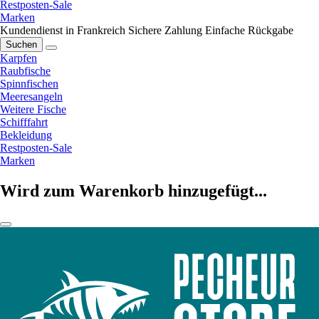
Restposten-Sale
Marken
Kundendienst in Frankreich
Sichere Zahlung
Einfache Rückgabe
Suchen
Karpfen
Raubfische
Spinnfischen
Meeresangeln
Weitere Fische
Schifffahrt
Bekleidung
Restposten-Sale
Marken
Wird zum Warenkorb hinzugefügt...