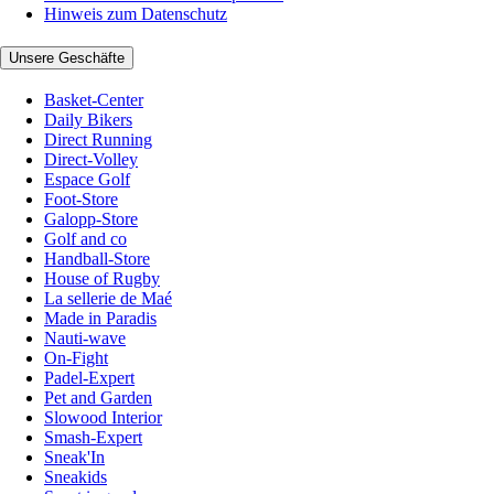
Hinweis zum Datenschutz
Unsere Geschäfte
Basket-Center
Daily Bikers
Direct Running
Direct-Volley
Espace Golf
Foot-Store
Galopp-Store
Golf and co
Handball-Store
House of Rugby
La sellerie de Maé
Made in Paradis
Nauti-wave
On-Fight
Padel-Expert
Pet and Garden
Slowood Interior
Smash-Expert
Sneak'In
Sneakids