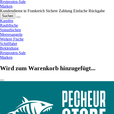
Restposten-Sale
Marken
Kundendienst in Frankreich
Sichere Zahlung
Einfache Rückgabe
Suchen
Karpfen
Raubfische
Spinnfischen
Meeresangeln
Weitere Fische
Schifffahrt
Bekleidung
Restposten-Sale
Marken
Wird zum Warenkorb hinzugefügt...