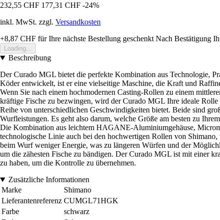
232,55 CHF
177,31 CHF
-24%
inkl. MwSt. zzgl.
Versandkosten
+8,87 CHF
für Ihre nächste Bestellung geschenkt
Nach Bestätigung Ih
Loading...
Beschreibung
Der Curado MGL bietet die perfekte Kombination aus Technologie, Prakt
Köder entwickelt, ist er eine vielseitige Maschine, die Kraft und Raffin
Wenn Sie nach einem hochmodernen Casting-Rollen zu einem mittleren P
kräftige Fische zu bezwingen, wird der Curado MGL Ihre ideale Rolle 
Reihe von unterschiedlichen Geschwindigkeiten bietet. Beide sind gro
Wurfleistungen. Es geht also darum, welche Größe am besten zu Ihrem
Die Kombination aus leichtem HAGANE-Aluminiumgehäuse, Micromodul
technologische Linie auch bei den hochwertigen Rollen von Shimano, was
beim Wurf weniger Energie, was zu längeren Würfen und der Möglichkeit
um die zähesten Fische zu bändigen. Der Curado MGL ist mit einer kr
zu haben, um die Kontrolle zu übernehmen.
Zusätzliche Informationen
Marke
Shimano
Lieferantenreferenz
CUMGL71HGK
Farbe
schwarz