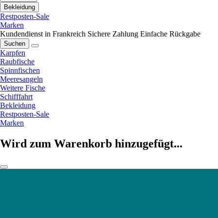
Bekleidung
Restposten-Sale
Marken
Kundendienst in Frankreich
Sichere Zahlung
Einfache Rückgabe
Suchen
Karpfen
Raubfische
Spinnfischen
Meeresangeln
Weitere Fische
Schifffahrt
Bekleidung
Restposten-Sale
Marken
Wird zum Warenkorb hinzugefügt...