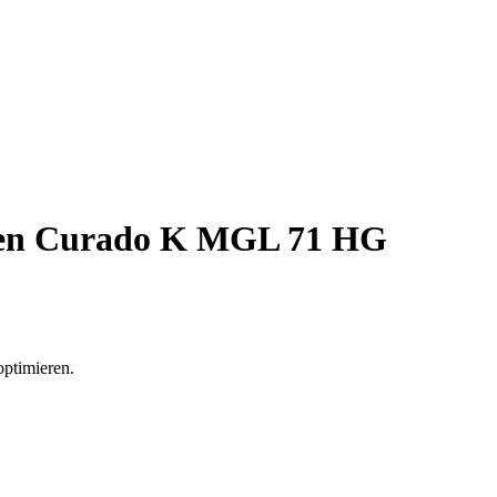
len Curado K MGL 71 HG
optimieren.