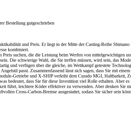
rer Bestellung gutgeschrieben
ikabilität und Preis. Er liegt in der Mitte der Casting-Reihe Shimano
esse kombiniert.
reis suchen, die die Leistung beim Werfen von mittelgewichtigen und 
sein. Die schwierige Wahl, die Sie treffen müssen, wird sein, das Mod
ßartig und verfügen über die gleiche, im Wettkampf getestete Technolo
 Angelstil passt. Zusammenfassend lässt sich sagen, dass Sie mit ein
e-Getriebe und X-SHIP verleiht dem Curado MGL Haltbarkeit, Zuverl
 bedeutet, dass Sie für diese Investition viel Rolle erhalten. Aber es
 führt, leichtere Köder effektiver zu verwenden. Aber denken Sie nicht
aftvollen Cross-Carbon-Bremse ausgestattet, sodass Sie sicher sein k