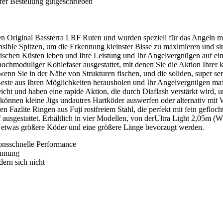
rer Bestellung gutgeschrieben
en Original Bassterra LRF Ruten und wurden speziell für das Angeln mi
ensible Spitzen, um die Erkennung kleinster Bisse zu maximieren und si
päischen Küsten leben und Ihre Leistung und Ihr Angelvergnügen auf ei
hochmoduliger Kohlefaser ausgestattet, mit denen Sie die Aktion Ihrer 
enn Sie in der Nähe von Strukturen fischen, und die soliden, super sens
Beste aus Ihren Möglichkeiten herausholen und Ihr Angelvergnügen ma
t und haben eine rapide Aktion, die durch Diaflash verstärkt wird, u
können kleine Jigs undautres Hartköder auswerfen oder alternativ mit 
gen Fazlite Ringen aus Fuji rostfreiem Stahl, die perfekt mit fein gefl
usgestattet. Erhältlich in vier Modellen, von derUltra Light 2,05m (W
n etwas größere Köder und eine größere Länge bevorzugt werden.
ionsschnelle Performance
kennung
dern sich nicht