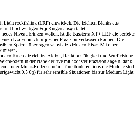
t Light rockfishing (LRF) entwickelt. Die leichten Blanks aus
nd mit hochwertigen Fuji Ringen ausgestattet.
n neues Niveau bringen wollen, ist die Bassterra XT+ LRF die perfekte
kleinen Köder mit chirurgischer Präzision verbessern können. Die
iblen Spitzen übertragen selbst die kleinsten Bisse. Mit einer
ximieren.
m den Ruten die richtige Aktion, Reaktionsfähigkeit und Wurfleistung
Weichködern in der Nähe der rive mit höchster Präzision angeln, dank
ochtenen oder Mono-Rollenschnüren funktionieren, tous die Modelle sind
urfgewicht 0,5-8g) für sehr sensible Situationen bis zur Medium Light