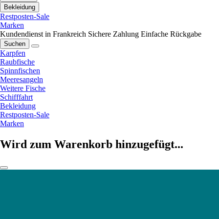
Bekleidung
Restposten-Sale
Marken
Kundendienst in Frankreich
Sichere Zahlung
Einfache Rückgabe
Suchen
Karpfen
Raubfische
Spinnfischen
Meeresangeln
Weitere Fische
Schifffahrt
Bekleidung
Restposten-Sale
Marken
Wird zum Warenkorb hinzugefügt...