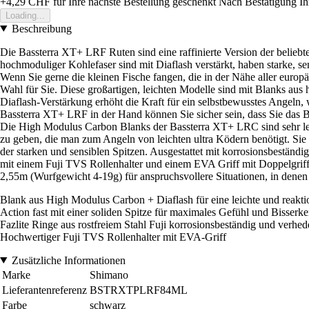
+4,29 CHF
für Ihre nächste Bestellung geschenkt
Nach Bestätigung Ih
Loading...
Beschreibung
Die Bassterra XT+ LRF Ruten sind eine raffinierte Version der beliebt
hochmoduliger Kohlefaser sind mit Diaflash verstärkt, haben starke, s
Wenn Sie gerne die kleinen Fische fangen, die in der Nähe aller euro
Wahl für Sie. Diese großartigen, leichten Modelle sind mit Blanks aus 
Diaflash-Verstärkung erhöht die Kraft für ein selbstbewusstes Angeln, w
Bassterra XT+ LRF in der Hand können Sie sicher sein, dass Sie das 
Die High Modulus Carbon Blanks der Bassterra XT+ LRC sind sehr leich
zu geben, die man zum Angeln von leichten ultra Ködern benötigt. Sie 
der starken und sensiblen Spitzen. Ausgestattet mit korrosionsbeständi
mit einem Fuji TVS Rollenhalter und einem EVA Griff mit Doppelgriff a
2,55m (Wurfgewicht 4-19g) für anspruchsvollere Situationen, in dene
Blank aus High Modulus Carbon + Diaflash für eine leichte und reakt
Action fast mit einer soliden Spitze für maximales Gefühl und Bisser
Fazlite Ringe aus rostfreiem Stahl Fuji korrosionsbeständig und verhed
Hochwertiger Fuji TVS Rollenhalter mit EVA-Griff
Zusätzliche Informationen
Marke
Shimano
Lieferantenreferenz
BSTRXTPLRF84ML
Farbe
schwarz