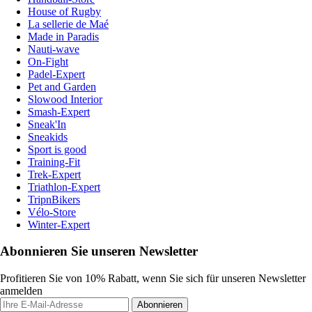
House of Rugby
La sellerie de Maé
Made in Paradis
Nauti-wave
On-Fight
Padel-Expert
Pet and Garden
Slowood Interior
Smash-Expert
Sneak'In
Sneakids
Sport is good
Training-Fit
Trek-Expert
Triathlon-Expert
TripnBikers
Vélo-Store
Winter-Expert
Abonnieren Sie unseren Newsletter
Profitieren Sie von 10% Rabatt, wenn Sie sich für unseren Newsletter
anmelden
Abonnieren