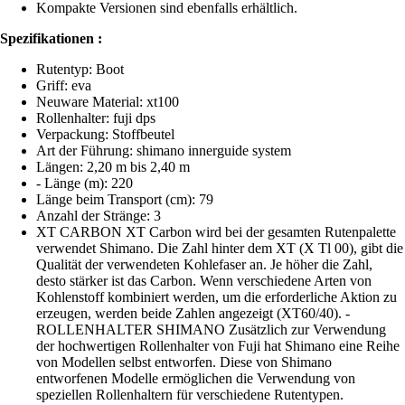
Kompakte Versionen sind ebenfalls erhältlich.
Spezifikationen :
Rutentyp: Boot
Griff: eva
Neuware Material: xt100
Rollenhalter: fuji dps
Verpackung: Stoffbeutel
Art der Führung: shimano innerguide system
Längen: 2,20 m bis 2,40 m
- Länge (m): 220
Länge beim Transport (cm): 79
Anzahl der Stränge: 3
XT CARBON XT Carbon wird bei der gesamten Rutenpalette
verwendet Shimano. Die Zahl hinter dem XT (X Tl 00), gibt die
Qualität der verwendeten Kohlefaser an. Je höher die Zahl,
desto stärker ist das Carbon. Wenn verschiedene Arten von
Kohlenstoff kombiniert werden, um die erforderliche Aktion zu
erzeugen, werden beide Zahlen angezeigt (XT60/40). -
ROLLENHALTER SHIMANO Zusätzlich zur Verwendung
der hochwertigen Rollenhalter von Fuji hat Shimano eine Reihe
von Modellen selbst entworfen. Diese von Shimano
entworfenen Modelle ermöglichen die Verwendung von
speziellen Rollenhaltern für verschiedene Rutentypen.