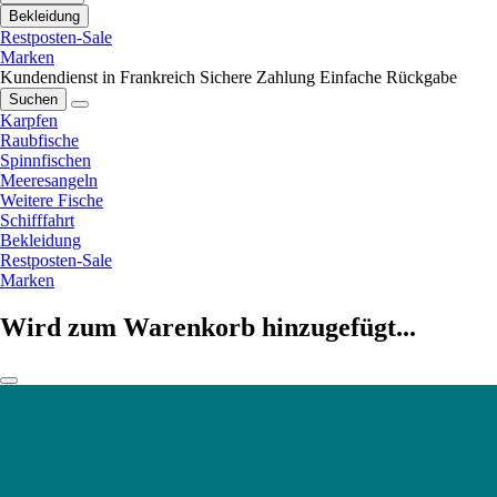
Bekleidung
Restposten-Sale
Marken
Kundendienst in Frankreich
Sichere Zahlung
Einfache Rückgabe
Suchen
Karpfen
Raubfische
Spinnfischen
Meeresangeln
Weitere Fische
Schifffahrt
Bekleidung
Restposten-Sale
Marken
Wird zum Warenkorb hinzugefügt...