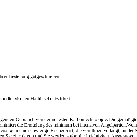
hrer Bestellung gutgeschrieben
kandinavischen Halbinsel entwickelt.
agenden Gebrauch von der neuesten Karbontechnologie. Die gemäßigte A
nimiert die Ermüdung des minimum bei intensiven Angelpartien.Wenn Sie
enangeln eine schwierige Fischerei ist, die von Ihnen verlangt, an der 
n Sie eine davon und Sie werden sofort die Leichtigkeit, Ausgewogenh