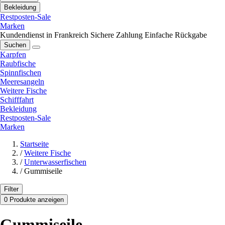
Bekleidung
Restposten-Sale
Marken
Kundendienst in Frankreich
Sichere Zahlung
Einfache Rückgabe
Suchen
Karpfen
Raubfische
Spinnfischen
Meeresangeln
Weitere Fische
Schifffahrt
Bekleidung
Restposten-Sale
Marken
Startseite
/
Weitere Fische
/
Unterwasserfischen
/
Gummiseile
Filter
0 Produkte anzeigen
Gummiseile