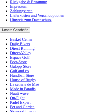
Rückgabe & Erstattung
Impressum
Zahlungsarten
Lieferkosten und Versandoptionen
Hinweis zum Datenschutz
Unsere Geschäfte
Basket-Center
Daily Bikers
Direct Running
Direct-Volley
Espace Golf
Foot-Store
Galopp-Store
Golf and co
Handball-Store
House of Rugby
La sellerie de Maé
Made in Paradis
Nauti-wave
On-Fight
Padel-Expert
Pet and Garden
Slowood Interior