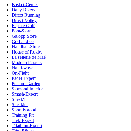
Basket-Center
Daily Bikers
Direct Running
Direct-Volley
Espace Golf
Foot-Store
Galopp-Store
Golf and co
Handball-Store
House of Rugby
La sellerie de Maé
Made in Paradis
Nauti-wave
On-Fight
Padel-Expert
Pet and Garden
Slowood Interior
Smash-Expert
Sneak'In
Sneakids
Sport is good
Training-Fit
Trek-Expert
Triathlon-Expert
TripnBikers