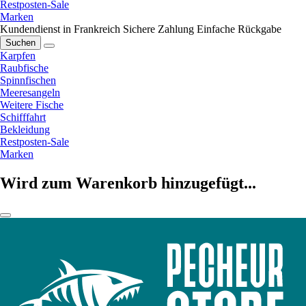
Restposten-Sale
Marken
Kundendienst in Frankreich
Sichere Zahlung
Einfache Rückgabe
Suchen
Karpfen
Raubfische
Spinnfischen
Meeresangeln
Weitere Fische
Schifffahrt
Bekleidung
Restposten-Sale
Marken
Wird zum Warenkorb hinzugefügt...