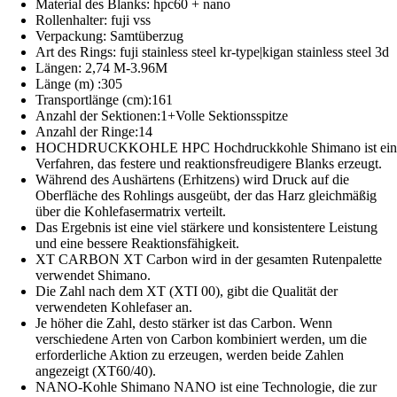
Material des Blanks: hpc60 + nano
Rollenhalter: fuji vss
Verpackung: Samtüberzug
Art des Rings: fuji stainless steel kr-type|kigan stainless steel 3d
Längen: 2,74 M-3.96M
Länge (m) :305
Transportlänge (cm):161
Anzahl der Sektionen:1+Volle Sektionsspitze
Anzahl der Ringe:14
HOCHDRUCKKOHLE HPC Hochdruckkohle Shimano ist ein
Verfahren, das festere und reaktionsfreudigere Blanks erzeugt.
Während des Aushärtens (Erhitzens) wird Druck auf die
Oberfläche des Rohlings ausgeübt, der das Harz gleichmäßig
über die Kohlefasermatrix verteilt.
Das Ergebnis ist eine viel stärkere und konsistentere Leistung
und eine bessere Reaktionsfähigkeit.
XT CARBON XT Carbon wird in der gesamten Rutenpalette
verwendet Shimano.
Die Zahl nach dem XT (XTI 00), gibt die Qualität der
verwendeten Kohlefaser an.
Je höher die Zahl, desto stärker ist das Carbon. Wenn
verschiedene Arten von Carbon kombiniert werden, um die
erforderliche Aktion zu erzeugen, werden beide Zahlen
angezeigt (XT60/40).
NANO-Kohle Shimano NANO ist eine Technologie, die zur