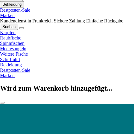
Bekleidung
Restposten-Sale
Marken
Kundendienst in Frankreich
Sichere Zahlung
Einfache Rückgabe
Suchen
Karpfen
Raubfische
Spinnfischen
Meeresangeln
Weitere Fische
Schifffahrt
Bekleidung
Restposten-Sale
Marken
Wird zum Warenkorb hinzugefügt...