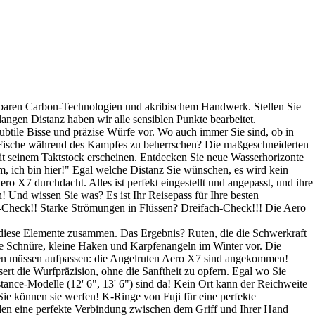
ügbaren Carbon-Technologien und akribischem Handwerk. Stellen Sie
langen Distanz haben wir alle sensiblen Punkte bearbeitet.
subtile Bisse und präzise Würfe vor. Wo auch immer Sie sind, ob in
ie Fische während des Kampfes zu beherrschen? Die maßgeschneiderten
mit seinem Taktstock erscheinen. Entdecken Sie neue Wasserhorizonte
m, ich bin hier!" Egal welche Distanz Sie wünschen, es wird kein
ero X7 durchdacht. Alles ist perfekt eingestellt und angepasst, und ihre
! Und wissen Sie was? Es ist Ihr Reisepass für Ihre besten
l-Check!! Starke Strömungen in Flüssen? Dreifach-Check!!! Die Aero
diese Elemente zusammen. Das Ergebnis? Ruten, die die Schwerkraft
feine Schnüre, kleine Haken und Karpfenangeln im Winter vor. Die
rpfen müssen aufpassen: die Angelruten Aero X7 sind angekommen!
essert die Wurfpräzision, ohne die Sanftheit zu opfern. Egal wo Sie
ance-Modelle (12' 6", 13' 6") sind da! Kein Ort kann der Reichweite
e können sie werfen! K-Ringe von Fuji für eine perfekte
rden eine perfekte Verbindung zwischen dem Griff und Ihrer Hand