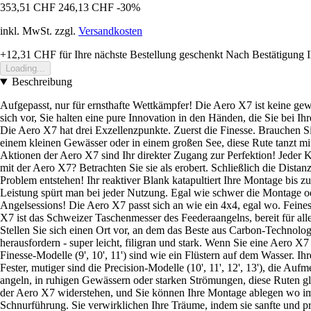
353,51 CHF
246,13 CHF
-30%
inkl. MwSt. zzgl.
Versandkosten
+12,31 CHF
für Ihre nächste Bestellung geschenkt
Nach Bestätigung I
Loading...
Beschreibung
Aufgepasst, nur für ernsthafte Wettkämpfer! Die Aero X7 ist keine ge
sich vor, Sie halten eine pure Innovation in den Händen, die Sie bei Ih
Die Aero X7 hat drei Exzellenzpunkte. Zuerst die Finesse. Brauchen Si
einem kleinen Gewässer oder in einem großen See, diese Rute tanzt m
Aktionen der Aero X7 sind Ihr direkter Zugang zur Perfektion! Jeder 
mit der Aero X7? Betrachten Sie sie als erobert. Schließlich die Dist
Problem entstehen! Ihr reaktiver Blank katapultiert Ihre Montage bis zu
Leistung spürt man bei jeder Nutzung. Egal wie schwer die Montage ode
Angelsessions! Die Aero X7 passt sich an wie ein 4x4, egal wo. Fein
X7 ist das Schweizer Taschenmesser des Feederaangelns, bereit für all
Stellen Sie sich einen Ort vor, an dem das Beste aus Carbon-Techno
herausfordern - super leicht, filigran und stark. Wenn Sie eine Aero X
Finesse-Modelle (9', 10', 11') sind wie ein Flüstern auf dem Wasser.
Fester, mutiger sind die Precision-Modelle (10', 11', 12', 13'), die Auf
angeln, in ruhigen Gewässern oder starken Strömungen, diese Ruten gl
der Aero X7 widerstehen, und Sie können Ihre Montage ablegen wo imm
Schnurführung. Sie verwirklichen Ihre Träume, indem sie sanfte und 