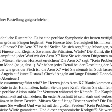
hrer Bestellung gutgeschrieben
wöhnliche Rutenreihe. Es ist eine perfekte Symphonie der besten verf
ren größten Fängen begleitet! Von Finesse über Genauigkeit bis hin zur 
e Finesse? Die Aero X7 ist da! Stellen Sie sich sorgfältige Montagen, 
it Finesse und Eleganz. Zweitens die Präzision. Würfe? Die Kunst, d
Kampf und jeder Wurf mit der Aero X7 lässt Sie wie einen Dirigenten 
anz. Müssen Sie den Horizont erreichen? Die Aero X7 sagt: "Kein Proble
m Mond (na ja, fast...). Wir haben jedes Detail bei der Gestaltung der A
r wie groß der Fisch ist, die Aero X7 wird Sie niemals im Stich lassen
es Angeln auf kurze Distanz? Check! Angeln auf lange Distanz? Doppe
e Abenteuer!
logie zusammengeführt wird? Im Herzen jedes Aero X7 Blanks kommen 
7 Rute in der Hand halten, halten Sie die pure Kraft. Stellen Sie sich 
 Ihre perfekte Aktion stärkt Ihr Vertrauen während der Kämpfe. Die Ka
merksamkeit auf sich ziehen. Ihr erster Abschnitt ist sehr stark und verb
änzen in ihrem Bereich. Müssen Sie auf lange Distanz werfen? Die Dist
er Sie wollen! Und was ist mit den großen Feedern? Kein Problem, Si
präzise Würfe garantieren. Und dieser ergonomische Korkgriff? Sie we