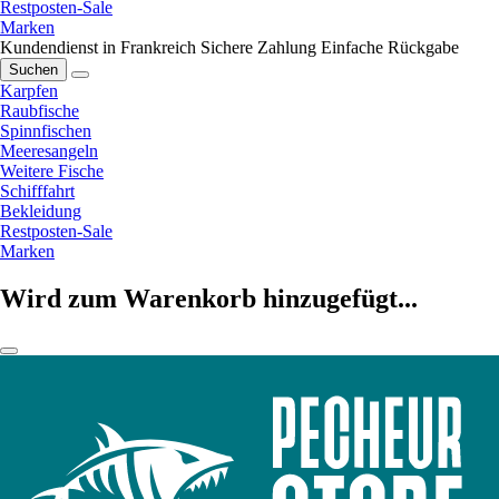
Restposten-Sale
Marken
Kundendienst in Frankreich
Sichere Zahlung
Einfache Rückgabe
Suchen
Karpfen
Raubfische
Spinnfischen
Meeresangeln
Weitere Fische
Schifffahrt
Bekleidung
Restposten-Sale
Marken
Wird zum Warenkorb hinzugefügt...