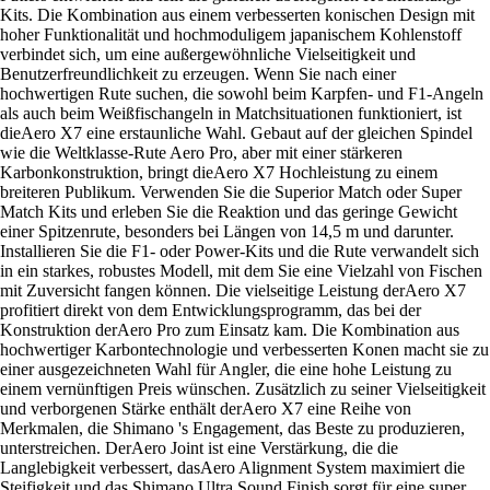
Kits. Die Kombination aus einem verbesserten konischen Design mit
hoher Funktionalität und hochmoduligem japanischem Kohlenstoff
verbindet sich, um eine außergewöhnliche Vielseitigkeit und
Benutzerfreundlichkeit zu erzeugen. Wenn Sie nach einer
hochwertigen Rute suchen, die sowohl beim Karpfen- und F1-Angeln
als auch beim Weißfischangeln in Matchsituationen funktioniert, ist
dieAero X7 eine erstaunliche Wahl. Gebaut auf der gleichen Spindel
wie die Weltklasse-Rute Aero Pro, aber mit einer stärkeren
Karbonkonstruktion, bringt dieAero X7 Hochleistung zu einem
breiteren Publikum. Verwenden Sie die Superior Match oder Super
Match Kits und erleben Sie die Reaktion und das geringe Gewicht
einer Spitzenrute, besonders bei Längen von 14,5 m und darunter.
Installieren Sie die F1- oder Power-Kits und die Rute verwandelt sich
in ein starkes, robustes Modell, mit dem Sie eine Vielzahl von Fischen
mit Zuversicht fangen können. Die vielseitige Leistung derAero X7
profitiert direkt von dem Entwicklungsprogramm, das bei der
Konstruktion derAero Pro zum Einsatz kam. Die Kombination aus
hochwertiger Karbontechnologie und verbesserten Konen macht sie zu
einer ausgezeichneten Wahl für Angler, die eine hohe Leistung zu
einem vernünftigen Preis wünschen. Zusätzlich zu seiner Vielseitigkeit
und verborgenen Stärke enthält derAero X7 eine Reihe von
Merkmalen, die Shimano 's Engagement, das Beste zu produzieren,
unterstreichen. DerAero Joint ist eine Verstärkung, die die
Langlebigkeit verbessert, dasAero Alignment System maximiert die
Steifigkeit und das Shimano Ultra Sound Finish sorgt für eine super