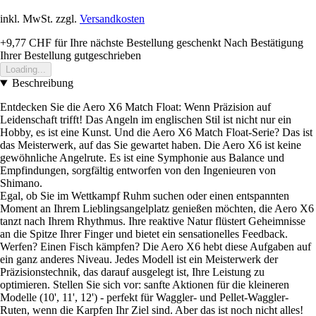
inkl. MwSt. zzgl.
Versandkosten
+9,77 CHF
für Ihre nächste Bestellung geschenkt
Nach Bestätigung
Ihrer Bestellung gutgeschrieben
Loading...
Beschreibung
Entdecken Sie die Aero X6 Match Float: Wenn Präzision auf
Leidenschaft trifft! Das Angeln im englischen Stil ist nicht nur ein
Hobby, es ist eine Kunst. Und die Aero X6 Match Float-Serie? Das ist
das Meisterwerk, auf das Sie gewartet haben. Die Aero X6 ist keine
gewöhnliche Angelrute. Es ist eine Symphonie aus Balance und
Empfindungen, sorgfältig entworfen von den Ingenieuren von
Shimano.
Egal, ob Sie im Wettkampf Ruhm suchen oder einen entspannten
Moment an Ihrem Lieblingsangelplatz genießen möchten, die Aero X6
tanzt nach Ihrem Rhythmus. Ihre reaktive Natur flüstert Geheimnisse
an die Spitze Ihrer Finger und bietet ein sensationelles Feedback.
Werfen? Einen Fisch kämpfen? Die Aero X6 hebt diese Aufgaben auf
ein ganz anderes Niveau. Jedes Modell ist ein Meisterwerk der
Präzisionstechnik, das darauf ausgelegt ist, Ihre Leistung zu
optimieren. Stellen Sie sich vor: sanfte Aktionen für die kleineren
Modelle (10', 11', 12') - perfekt für Waggler- und Pellet-Waggler-
Ruten, wenn die Karpfen Ihr Ziel sind. Aber das ist noch nicht alles!