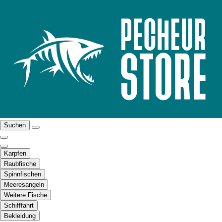
Suchen
Karpfen
Raubfische
Spinnfischen
Meeresangeln
Weitere Fische
Schifffahrt
Bekleidung