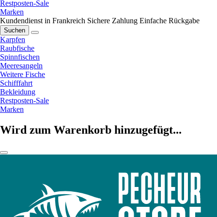
Restposten-Sale
Marken
Kundendienst in Frankreich
Sichere Zahlung
Einfache Rückgabe
Suchen
Karpfen
Raubfische
Spinnfischen
Meeresangeln
Weitere Fische
Schifffahrt
Bekleidung
Restposten-Sale
Marken
Wird zum Warenkorb hinzugefügt...