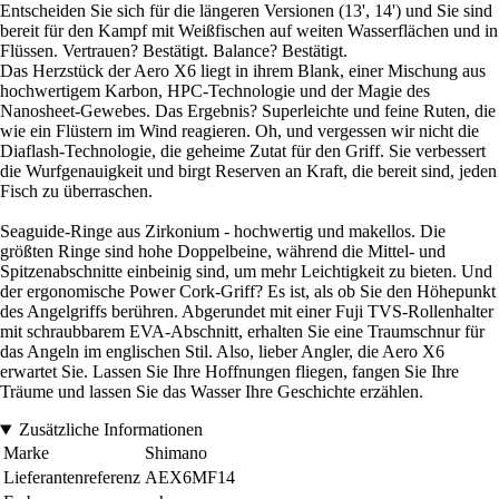
Entscheiden Sie sich für die längeren Versionen (13', 14') und Sie sind
bereit für den Kampf mit Weißfischen auf weiten Wasserflächen und in
Flüssen. Vertrauen? Bestätigt. Balance? Bestätigt.
Das Herzstück der Aero X6 liegt in ihrem Blank, einer Mischung aus
hochwertigem Karbon, HPC-Technologie und der Magie des
Nanosheet-Gewebes. Das Ergebnis? Superleichte und feine Ruten, die
wie ein Flüstern im Wind reagieren. Oh, und vergessen wir nicht die
Diaflash-Technologie, die geheime Zutat für den Griff. Sie verbessert
die Wurfgenauigkeit und birgt Reserven an Kraft, die bereit sind, jeden
Fisch zu überraschen.
Seaguide-Ringe aus Zirkonium - hochwertig und makellos. Die
größten Ringe sind hohe Doppelbeine, während die Mittel- und
Spitzenabschnitte einbeinig sind, um mehr Leichtigkeit zu bieten. Und
der ergonomische Power Cork-Griff? Es ist, als ob Sie den Höhepunkt
des Angelgriffs berühren. Abgerundet mit einer Fuji TVS-Rollenhalter
mit schraubbarem EVA-Abschnitt, erhalten Sie eine Traumschnur für
das Angeln im englischen Stil. Also, lieber Angler, die Aero X6
erwartet Sie. Lassen Sie Ihre Hoffnungen fliegen, fangen Sie Ihre
Träume und lassen Sie das Wasser Ihre Geschichte erzählen.
Zusätzliche Informationen
Marke
Shimano
Lieferantenreferenz
AEX6MF14