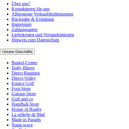
Über uns?
Kontaktieren Sie uns
Allgemeine Verkaufsbedingungen
Rückgabe & Erstattung
Impressum
Zahlungsarten
Lieferkosten und Versandoptionen
Hinweis zum Datenschutz
Unsere Geschäfte
Basket-Center
Daily Bikers
Direct Running
Direct-Volley
Espace Golf
Foot-Store
Galopp-Store
Golf and co
Handball-Store
House of Rugby
La sellerie de Maé
Made in Paradis
Nauti-wave