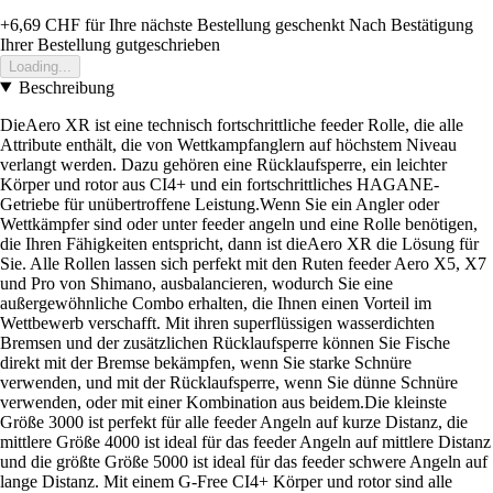
+6,69 CHF
für Ihre nächste Bestellung geschenkt
Nach Bestätigung
Ihrer Bestellung gutgeschrieben
Loading...
Beschreibung
DieAero XR ist eine technisch fortschrittliche feeder Rolle, die alle
Attribute enthält, die von Wettkampfanglern auf höchstem Niveau
verlangt werden. Dazu gehören eine Rücklaufsperre, ein leichter
Körper und rotor aus CI4+ und ein fortschrittliches HAGANE-
Getriebe für unübertroffene Leistung.Wenn Sie ein Angler oder
Wettkämpfer sind oder unter feeder angeln und eine Rolle benötigen,
die Ihren Fähigkeiten entspricht, dann ist dieAero XR die Lösung für
Sie. Alle Rollen lassen sich perfekt mit den Ruten feeder Aero X5, X7
und Pro von Shimano, ausbalancieren, wodurch Sie eine
außergewöhnliche Combo erhalten, die Ihnen einen Vorteil im
Wettbewerb verschafft. Mit ihren superflüssigen wasserdichten
Bremsen und der zusätzlichen Rücklaufsperre können Sie Fische
direkt mit der Bremse bekämpfen, wenn Sie starke Schnüre
verwenden, und mit der Rücklaufsperre, wenn Sie dünne Schnüre
verwenden, oder mit einer Kombination aus beidem.Die kleinste
Größe 3000 ist perfekt für alle feeder Angeln auf kurze Distanz, die
mittlere Größe 4000 ist ideal für das feeder Angeln auf mittlere Distanz
und die größte Größe 5000 ist ideal für das feeder schwere Angeln auf
lange Distanz. Mit einem G-Free CI4+ Körper und rotor sind alle