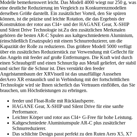
Modelle bemerkenswert leicht. Das Modell 4000 wiegt nur 250 g, was
eine deutliche Reduzierung im Vergleich zu Konkurrenzmodellen
derselben Größe darstellt. Ein zusätzlicher Vorteil, den Sie spüren
können, ist die präzise und leichte Rotation, die das Ergebnis der
Konstruktion der rotor aus CI4+ und der HAGANE Gear, X-SHIP
und Silent Drive Technologie ist.Zu den zusätzlichen Merkmalen
gehören die besten AR-C Spulen aus kaltgeschmiedetem Aluminium,
(einschließlich Ersatzspule) mit einem Schnurreduzierer, um die
Kapazität der Rolle zu reduzieren. Das größere Modell 5000 verfügt
über ein zusätzliches Reduzierstück zur Verwendung mit Geflecht für
das Angeln mit feeder auf große Entfernungen. Die Kraft wird durch
einen Schraubgriff und einen Schnurclip aus Metall geliefert, der stabil
und sicher für die Schnur ist. Dies verstärkt den feeder
Angelstammbaum der XRVisuell ist das unauffällige Aussehen
derAero XR erstaunlich und in Verbindung mit der fortschrittlichen
Technologie wird sie Ihnen sicherlich das Vertrauen einflößen, das Sie
brauchen, um Höchstleistungen zu erbringen.
feeder und Float-Rolle mit Rücklaufsperre.
HAGANE Gear, X-SHIP und Silent Drive für eine sanfte
Performance.
Leichter Körper und rotor aus CI4+ G-Free für hohe Leistung.
Kaltgeschmiedete Aluminiumspule AR-C plus zusätzlicher
Schnurreduzierer.
Das schlichte Design passt perfekt zu den Ruten Aero X5, X7