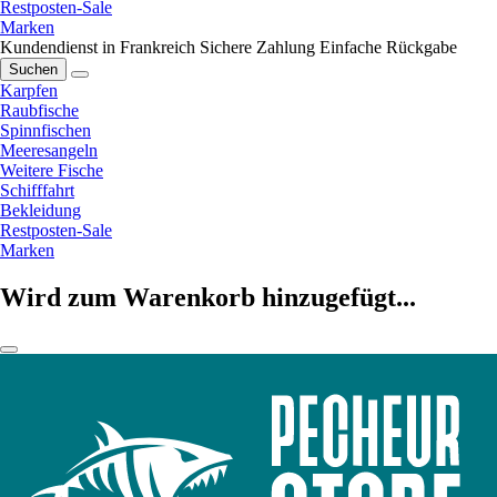
Restposten-Sale
Marken
Kundendienst in Frankreich
Sichere Zahlung
Einfache Rückgabe
Suchen
Karpfen
Raubfische
Spinnfischen
Meeresangeln
Weitere Fische
Schifffahrt
Bekleidung
Restposten-Sale
Marken
Wird zum Warenkorb hinzugefügt...