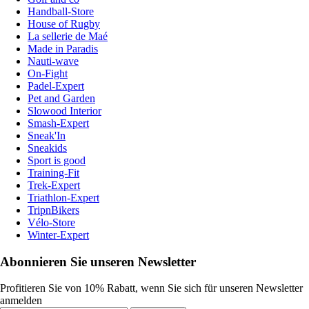
Handball-Store
House of Rugby
La sellerie de Maé
Made in Paradis
Nauti-wave
On-Fight
Padel-Expert
Pet and Garden
Slowood Interior
Smash-Expert
Sneak'In
Sneakids
Sport is good
Training-Fit
Trek-Expert
Triathlon-Expert
TripnBikers
Vélo-Store
Winter-Expert
Abonnieren Sie unseren Newsletter
Profitieren Sie von 10% Rabatt, wenn Sie sich für unseren Newsletter
anmelden