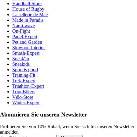
Handball-Store
House of Rugby
La sellerie de Maé
Made in Paradis
Nauti-wave
On-Fight
Padel-Expert
Pet and Garden
Slowood Interior
Smash-Expert
Sneak'In
Sneakids
Sport is good
Training-Fit
Trek-Expert
Triathlon-Expert
TripnBikers
Vélo-Store
Winter-Expert
Abonnieren Sie unseren Newsletter
Profitieren Sie von 10% Rabatt, wenn Sie sich für unseren Newsletter
anmelden