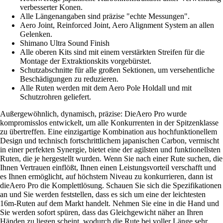
verbesserter Konen.
Alle Längenangaben sind präzise "echte Messungen".
Aero Joint, Reinforced Joint, Aero Alignment System an allen
Gelenken.
Shimano Ultra Sound Finish
Alle oberen Kits sind mit einem verstärkten Streifen für die
Montage der Extraktionskits vorgebürstet.
Schutzabschnitte für alle großen Sektionen, um versehentliche
Beschädigungen zu reduzieren.
Alle Ruten werden mit dem Aero Pole Holdall und mit
Schutzrohren geliefert.
Außergewöhnlich, dynamisch, präzise: DieAero Pro wurde
kompromisslos entwickelt, um alle Konkurrenten in der Spitzenklasse
zu übertreffen. Eine einzigartige Kombination aus hochfunktionellem
Design und technisch fortschrittlichem japanischen Carbon, vermischt
in einer perfekten Synergie, bietet eine der agilsten und funktionellsten
Ruten, die je hergestellt wurden. Wenn Sie nach einer Rute suchen, die
Ihnen Vertrauen einflößt, Ihnen einen Leistungsvorteil verschafft und
es Ihnen ermöglicht, auf höchstem Niveau zu konkurrieren, dann ist
dieAero Pro die Komplettlösung. Schauen Sie sich die Spezifikationen
an und Sie werden feststellen, dass es sich um eine der leichtesten
16m-Ruten auf dem Markt handelt. Nehmen Sie eine in die Hand und
Sie werden sofort spüren, dass das Gleichgewicht näher an Ihren
Händen zu liegen scheint, wodurch die Rute bei voller Länge sehr