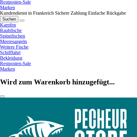
Restposten-Sale
Marken
Kundendienst in Frankreich
Sichere Zahlung
Einfache Rückgabe
Suchen
Karpfen
Raubfische
Spinnfischen
Meeresangeln
Weitere Fische
Schifffahrt
Bekleidung
Restposten-Sale
Marken
Wird zum Warenkorb hinzugefügt...