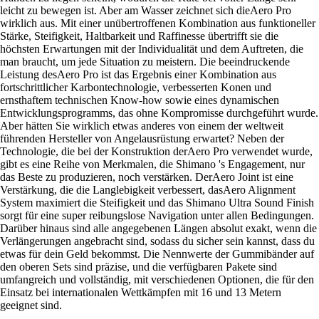
leicht zu bewegen ist. Aber am Wasser zeichnet sich dieAero Pro
wirklich aus. Mit einer unübertroffenen Kombination aus funktioneller
Stärke, Steifigkeit, Haltbarkeit und Raffinesse übertrifft sie die
höchsten Erwartungen mit der Individualität und dem Auftreten, die
man braucht, um jede Situation zu meistern. Die beeindruckende
Leistung desAero Pro ist das Ergebnis einer Kombination aus
fortschrittlicher Karbontechnologie, verbesserten Konen und
ernsthaftem technischen Know-how sowie eines dynamischen
Entwicklungsprogramms, das ohne Kompromisse durchgeführt wurde.
Aber hätten Sie wirklich etwas anderes von einem der weltweit
führenden Hersteller von Angelausrüstung erwartet? Neben der
Technologie, die bei der Konstruktion derAero Pro verwendet wurde,
gibt es eine Reihe von Merkmalen, die Shimano 's Engagement, nur
das Beste zu produzieren, noch verstärken. DerAero Joint ist eine
Verstärkung, die die Langlebigkeit verbessert, dasAero Alignment
System maximiert die Steifigkeit und das Shimano Ultra Sound Finish
sorgt für eine super reibungslose Navigation unter allen Bedingungen.
Darüber hinaus sind alle angegebenen Längen absolut exakt, wenn die
Verlängerungen angebracht sind, sodass du sicher sein kannst, dass du
etwas für dein Geld bekommst. Die Nennwerte der Gummibänder auf
den oberen Sets sind präzise, und die verfügbaren Pakete sind
umfangreich und vollständig, mit verschiedenen Optionen, die für den
Einsatz bei internationalen Wettkämpfen mit 16 und 13 Metern
geeignet sind.