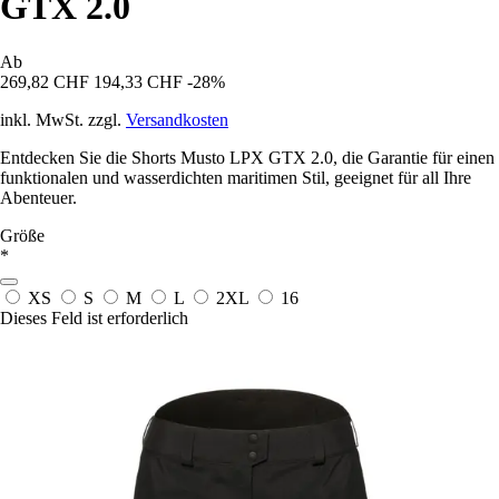
GTX 2.0
Ab
269,82 CHF
194,33 CHF
-28%
inkl. MwSt. zzgl.
Versandkosten
Entdecken Sie die Shorts Musto LPX GTX 2.0, die Garantie für einen
funktionalen und wasserdichten maritimen Stil, geeignet für all Ihre
Abenteuer.
Größe
*
XS
S
M
L
2XL
16
Dieses Feld ist erforderlich