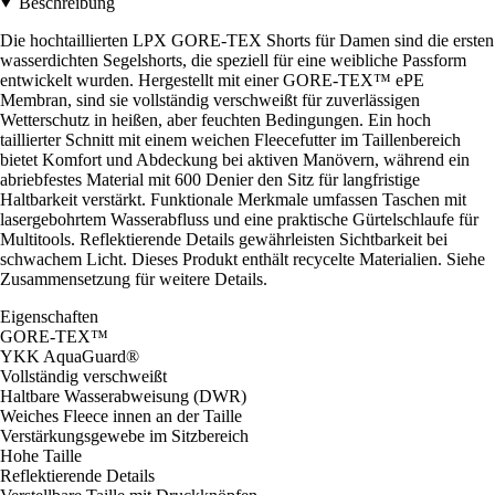
Beschreibung
Die hochtaillierten LPX GORE-TEX Shorts für Damen sind die ersten
wasserdichten Segelshorts, die speziell für eine weibliche Passform
entwickelt wurden. Hergestellt mit einer GORE-TEX™ ePE
Membran, sind sie vollständig verschweißt für zuverlässigen
Wetterschutz in heißen, aber feuchten Bedingungen. Ein hoch
taillierter Schnitt mit einem weichen Fleecefutter im Taillenbereich
bietet Komfort und Abdeckung bei aktiven Manövern, während ein
abriebfestes Material mit 600 Denier den Sitz für langfristige
Haltbarkeit verstärkt. Funktionale Merkmale umfassen Taschen mit
lasergebohrtem Wasserabfluss und eine praktische Gürtelschlaufe für
Multitools. Reflektierende Details gewährleisten Sichtbarkeit bei
schwachem Licht. Dieses Produkt enthält recycelte Materialien. Siehe
Zusammensetzung für weitere Details.
Eigenschaften
GORE-TEX™
YKK AquaGuard®
Vollständig verschweißt
Haltbare Wasserabweisung (DWR)
Weiches Fleece innen an der Taille
Verstärkungsgewebe im Sitzbereich
Hohe Taille
Reflektierende Details