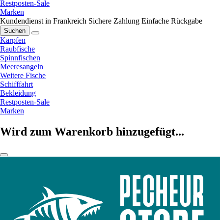
Restposten-Sale
Marken
Kundendienst in Frankreich
Sichere Zahlung
Einfache Rückgabe
Suchen
Karpfen
Raubfische
Spinnfischen
Meeresangeln
Weitere Fische
Schifffahrt
Bekleidung
Restposten-Sale
Marken
Wird zum Warenkorb hinzugefügt...