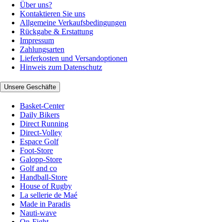
Über uns?
Kontaktieren Sie uns
Allgemeine Verkaufsbedingungen
Rückgabe & Erstattung
Impressum
Zahlungsarten
Lieferkosten und Versandoptionen
Hinweis zum Datenschutz
Unsere Geschäfte
Basket-Center
Daily Bikers
Direct Running
Direct-Volley
Espace Golf
Foot-Store
Galopp-Store
Golf and co
Handball-Store
House of Rugby
La sellerie de Maé
Made in Paradis
Nauti-wave
On-Fight