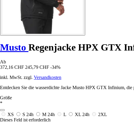
Musto
Regenjacke HPX GTX In
Ab
372,16 CHF
245,79 CHF
-34%
inkl. MwSt. zzgl.
Versandkosten
Entdecken Sie die wasserdichte Jacke Musto HPX GTX Infinium, die p
Größe
*
XS
S
24h
M
24h
L
XL
24h
2XL
Dieses Feld ist erforderlich