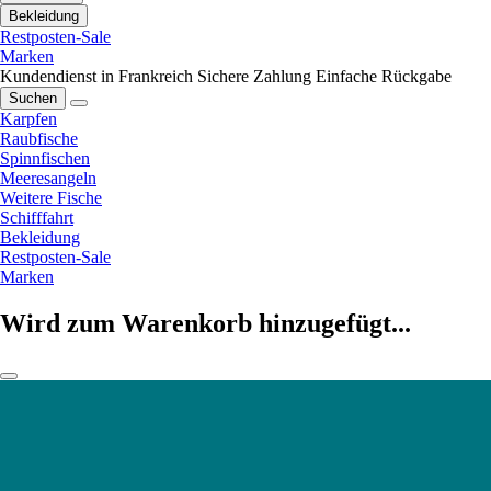
Bekleidung
Restposten-Sale
Marken
Kundendienst in Frankreich
Sichere Zahlung
Einfache Rückgabe
Suchen
Karpfen
Raubfische
Spinnfischen
Meeresangeln
Weitere Fische
Schifffahrt
Bekleidung
Restposten-Sale
Marken
Wird zum Warenkorb hinzugefügt...