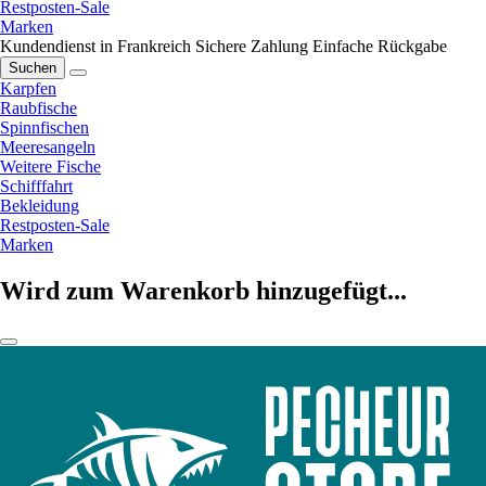
Restposten-Sale
Marken
Kundendienst in Frankreich
Sichere Zahlung
Einfache Rückgabe
Suchen
Karpfen
Raubfische
Spinnfischen
Meeresangeln
Weitere Fische
Schifffahrt
Bekleidung
Restposten-Sale
Marken
Wird zum Warenkorb hinzugefügt...