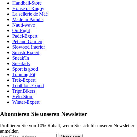
Handball-Store
House of Rugby
La sellerie de Maé
Made in Paradis
Nauti-wave
On-Fight
Padel-Expert
Pet and Garden
Slowood Interior
Smash-Expert
Sneak'In
Sneakids
Sport is good
Training-Fit
Trek-Expert
Triathlon-Expert
TripnBikers
Vélo-Store
Winter-Expert
Abonnieren Sie unseren Newsletter
Profitieren Sie von 10% Rabatt, wenn Sie sich für unseren Newsletter
anmelden