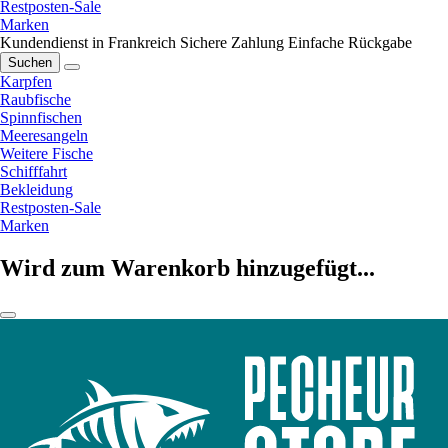
Restposten-Sale
Marken
Kundendienst in Frankreich
Sichere Zahlung
Einfache Rückgabe
Suchen
Karpfen
Raubfische
Spinnfischen
Meeresangeln
Weitere Fische
Schifffahrt
Bekleidung
Restposten-Sale
Marken
Wird zum Warenkorb hinzugefügt...