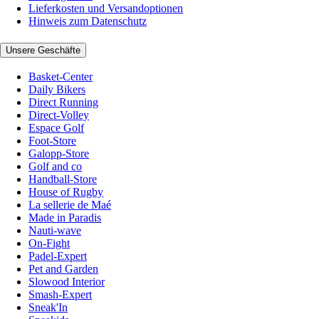
Lieferkosten und Versandoptionen
Hinweis zum Datenschutz
Unsere Geschäfte
Basket-Center
Daily Bikers
Direct Running
Direct-Volley
Espace Golf
Foot-Store
Galopp-Store
Golf and co
Handball-Store
House of Rugby
La sellerie de Maé
Made in Paradis
Nauti-wave
On-Fight
Padel-Expert
Pet and Garden
Slowood Interior
Smash-Expert
Sneak'In