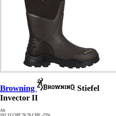
Browning
Stiefel
Invector II
Ab
102,33 CHF
76,76 CHF
-25%