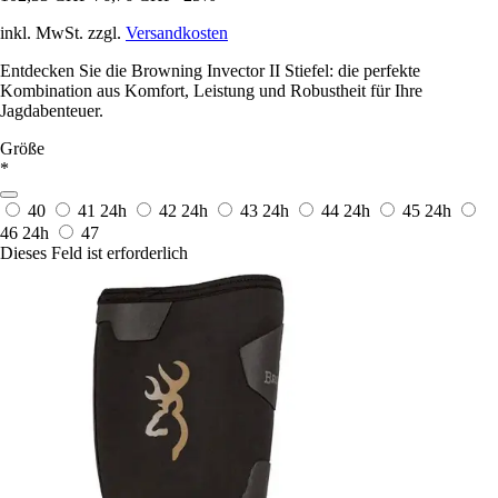
inkl. MwSt. zzgl.
Versandkosten
Entdecken Sie die Browning Invector II Stiefel: die perfekte
Kombination aus Komfort, Leistung und Robustheit für Ihre
Jagdabenteuer.
Größe
*
40
41
24h
42
24h
43
24h
44
24h
45
24h
46
24h
47
Dieses Feld ist erforderlich