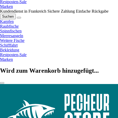
Restposten-Sale
Marken
Kundendienst in Frankreich
Sichere Zahlung
Einfache Rückgabe
Suchen
Karpfen
Raubfische
Spinnfischen
Meeresangeln
Weitere Fische
Schifffahrt
Bekleidung
Restposten-Sale
Marken
Wird zum Warenkorb hinzugefügt...