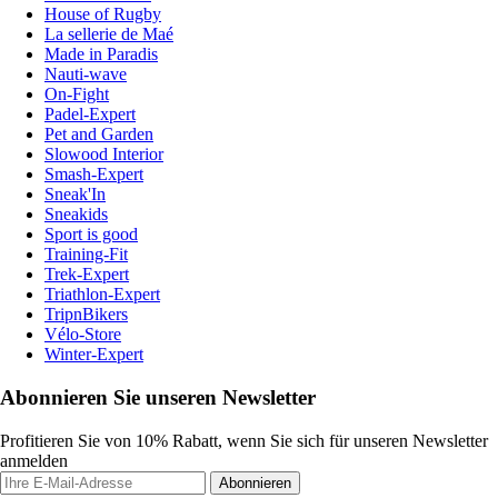
House of Rugby
La sellerie de Maé
Made in Paradis
Nauti-wave
On-Fight
Padel-Expert
Pet and Garden
Slowood Interior
Smash-Expert
Sneak'In
Sneakids
Sport is good
Training-Fit
Trek-Expert
Triathlon-Expert
TripnBikers
Vélo-Store
Winter-Expert
Abonnieren Sie unseren Newsletter
Profitieren Sie von 10% Rabatt, wenn Sie sich für unseren Newsletter
anmelden
Abonnieren