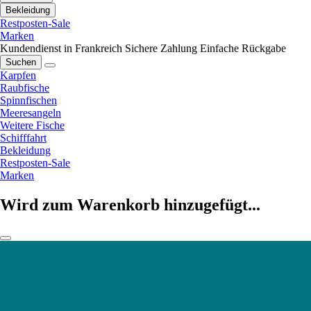
Bekleidung
Restposten-Sale
Marken
Kundendienst in Frankreich
Sichere Zahlung
Einfache Rückgabe
Suchen
Karpfen
Raubfische
Spinnfischen
Meeresangeln
Weitere Fische
Schifffahrt
Bekleidung
Restposten-Sale
Marken
Wird zum Warenkorb hinzugefügt...