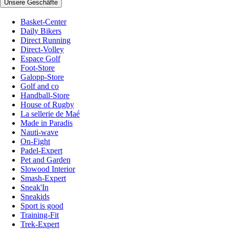
Unsere Geschäfte
Basket-Center
Daily Bikers
Direct Running
Direct-Volley
Espace Golf
Foot-Store
Galopp-Store
Golf and co
Handball-Store
House of Rugby
La sellerie de Maé
Made in Paradis
Nauti-wave
On-Fight
Padel-Expert
Pet and Garden
Slowood Interior
Smash-Expert
Sneak'In
Sneakids
Sport is good
Training-Fit
Trek-Expert