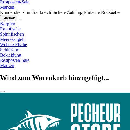
Restposten-Sale
Marken
Kundendienst in Frankreich
Sichere Zahlung
Einfache Rückgabe
Suchen
Karpfen
Raubfische
Spinnfischen
Meeresangeln
Weitere Fische
Schifffahrt
Bekleidung
Restposten-Sale
Marken
Wird zum Warenkorb hinzugefügt...