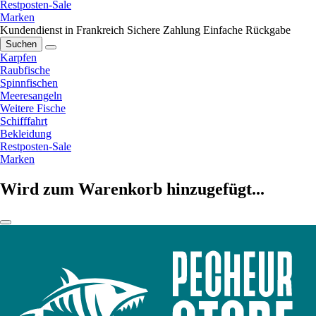
Restposten-Sale
Marken
Kundendienst in Frankreich
Sichere Zahlung
Einfache Rückgabe
Suchen
Karpfen
Raubfische
Spinnfischen
Meeresangeln
Weitere Fische
Schifffahrt
Bekleidung
Restposten-Sale
Marken
Wird zum Warenkorb hinzugefügt...