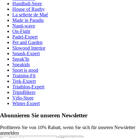
Handball-Store
House of Rugby
La sellerie de Maé
Made in Paradis
Nauti-wave
On-Fight
Padel-Expert
Pet and Garden
Slowood Interior
Smash-Expert
Sneak'In
Sneakids
Sport is good
Training-Fit
Trek-Expert
Triathlon-Expert
TripnBikers
Vélo-Store
Winter-Expert
Abonnieren Sie unseren Newsletter
Profitieren Sie von 10% Rabatt, wenn Sie sich für unseren Newsletter
anmelden