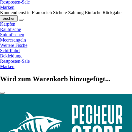
Restposten-Sale
Marken
Kundendienst in Frankreich
Sichere Zahlung
Einfache Rückgabe
Suchen
Karpfen
Raubfische
Spinnfischen
Meeresangeln
Weitere Fische
Schifffahrt
Bekleidung
Restposten-Sale
Marken
Wird zum Warenkorb hinzugefügt...