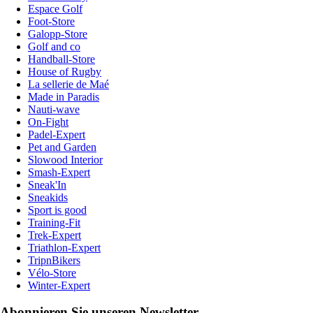
Espace Golf
Foot-Store
Galopp-Store
Golf and co
Handball-Store
House of Rugby
La sellerie de Maé
Made in Paradis
Nauti-wave
On-Fight
Padel-Expert
Pet and Garden
Slowood Interior
Smash-Expert
Sneak'In
Sneakids
Sport is good
Training-Fit
Trek-Expert
Triathlon-Expert
TripnBikers
Vélo-Store
Winter-Expert
Abonnieren Sie unseren Newsletter