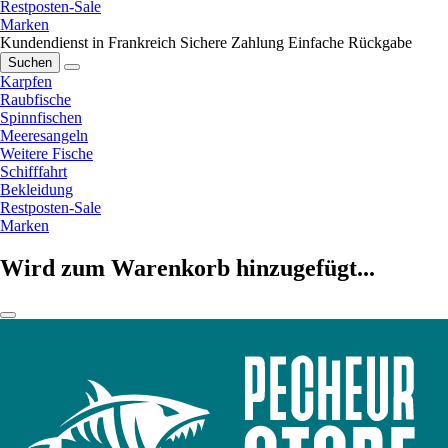
Restposten-Sale
Marken
Kundendienst in Frankreich
Sichere Zahlung
Einfache Rückgabe
Suchen
Karpfen
Raubfische
Spinnfischen
Meeresangeln
Weitere Fische
Schifffahrt
Bekleidung
Restposten-Sale
Marken
Wird zum Warenkorb hinzugefügt...