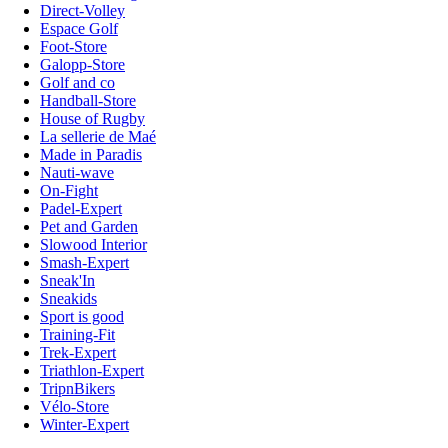
Direct-Volley
Espace Golf
Foot-Store
Galopp-Store
Golf and co
Handball-Store
House of Rugby
La sellerie de Maé
Made in Paradis
Nauti-wave
On-Fight
Padel-Expert
Pet and Garden
Slowood Interior
Smash-Expert
Sneak'In
Sneakids
Sport is good
Training-Fit
Trek-Expert
Triathlon-Expert
TripnBikers
Vélo-Store
Winter-Expert