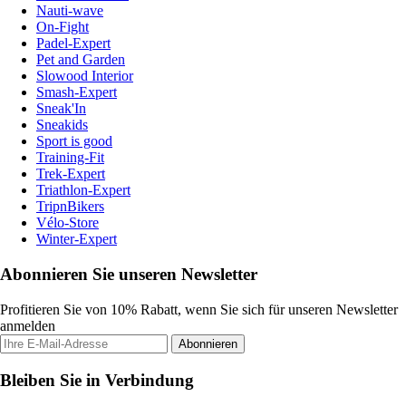
Nauti-wave
On-Fight
Padel-Expert
Pet and Garden
Slowood Interior
Smash-Expert
Sneak'In
Sneakids
Sport is good
Training-Fit
Trek-Expert
Triathlon-Expert
TripnBikers
Vélo-Store
Winter-Expert
Abonnieren Sie unseren Newsletter
Profitieren Sie von 10% Rabatt, wenn Sie sich für unseren Newsletter
anmelden
Abonnieren
Bleiben Sie in Verbindung