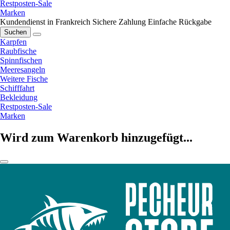
Restposten-Sale
Marken
Kundendienst in Frankreich
Sichere Zahlung
Einfache Rückgabe
Suchen
Karpfen
Raubfische
Spinnfischen
Meeresangeln
Weitere Fische
Schifffahrt
Bekleidung
Restposten-Sale
Marken
Wird zum Warenkorb hinzugefügt...