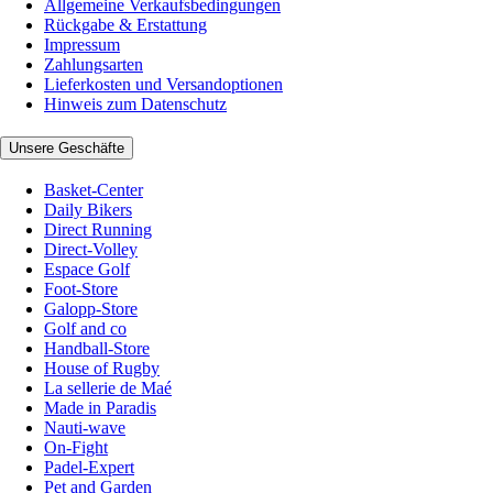
Allgemeine Verkaufsbedingungen
Rückgabe & Erstattung
Impressum
Zahlungsarten
Lieferkosten und Versandoptionen
Hinweis zum Datenschutz
Unsere Geschäfte
Basket-Center
Daily Bikers
Direct Running
Direct-Volley
Espace Golf
Foot-Store
Galopp-Store
Golf and co
Handball-Store
House of Rugby
La sellerie de Maé
Made in Paradis
Nauti-wave
On-Fight
Padel-Expert
Pet and Garden