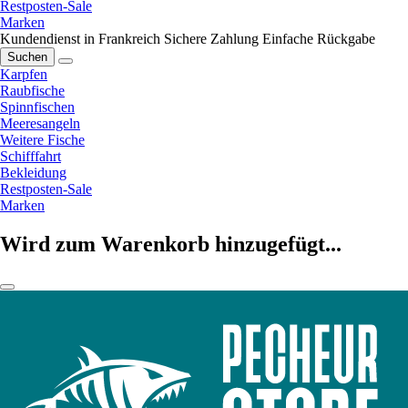
Restposten-Sale
Marken
Kundendienst in Frankreich
Sichere Zahlung
Einfache Rückgabe
Suchen
Karpfen
Raubfische
Spinnfischen
Meeresangeln
Weitere Fische
Schifffahrt
Bekleidung
Restposten-Sale
Marken
Wird zum Warenkorb hinzugefügt...