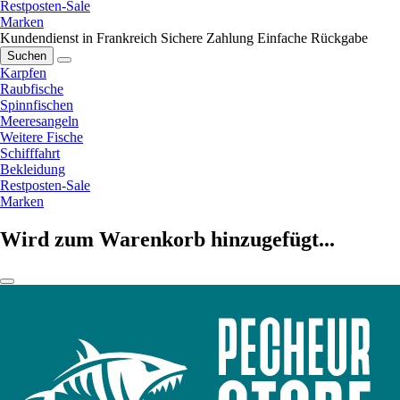
Restposten-Sale
Marken
Kundendienst in Frankreich
Sichere Zahlung
Einfache Rückgabe
Suchen
Karpfen
Raubfische
Spinnfischen
Meeresangeln
Weitere Fische
Schifffahrt
Bekleidung
Restposten-Sale
Marken
Wird zum Warenkorb hinzugefügt...