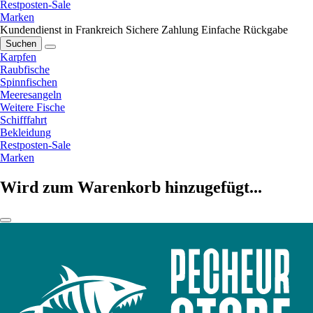
Restposten-Sale
Marken
Kundendienst in Frankreich
Sichere Zahlung
Einfache Rückgabe
Suchen
Karpfen
Raubfische
Spinnfischen
Meeresangeln
Weitere Fische
Schifffahrt
Bekleidung
Restposten-Sale
Marken
Wird zum Warenkorb hinzugefügt...