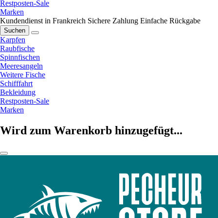
Restposten-Sale
Marken
Kundendienst in Frankreich
Sichere Zahlung
Einfache Rückgabe
Suchen
Karpfen
Raubfische
Spinnfischen
Meeresangeln
Weitere Fische
Schifffahrt
Bekleidung
Restposten-Sale
Marken
Wird zum Warenkorb hinzugefügt...