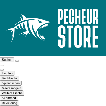
Suchen
Karpfen
Raubfische
Spinnfischen
Meeresangeln
Weitere Fische
Schifffahrt
Bekleidung