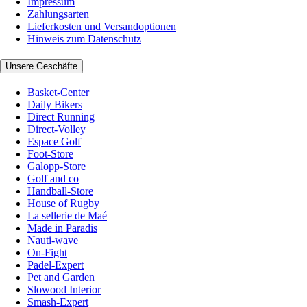
Impressum
Zahlungsarten
Lieferkosten und Versandoptionen
Hinweis zum Datenschutz
Unsere Geschäfte
Basket-Center
Daily Bikers
Direct Running
Direct-Volley
Espace Golf
Foot-Store
Galopp-Store
Golf and co
Handball-Store
House of Rugby
La sellerie de Maé
Made in Paradis
Nauti-wave
On-Fight
Padel-Expert
Pet and Garden
Slowood Interior
Smash-Expert