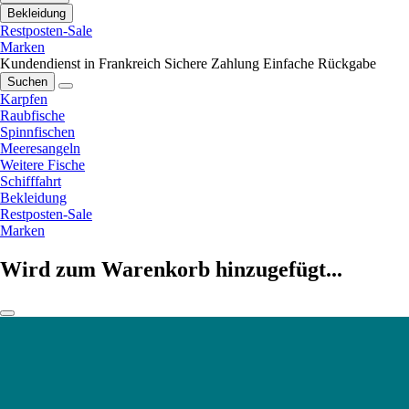
Bekleidung
Restposten-Sale
Marken
Kundendienst in Frankreich
Sichere Zahlung
Einfache Rückgabe
Suchen
Karpfen
Raubfische
Spinnfischen
Meeresangeln
Weitere Fische
Schifffahrt
Bekleidung
Restposten-Sale
Marken
Wird zum Warenkorb hinzugefügt...