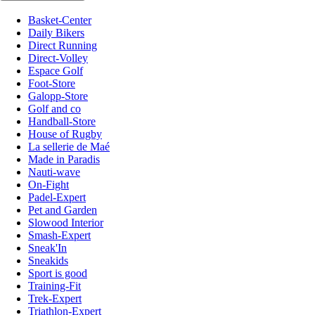
Basket-Center
Daily Bikers
Direct Running
Direct-Volley
Espace Golf
Foot-Store
Galopp-Store
Golf and co
Handball-Store
House of Rugby
La sellerie de Maé
Made in Paradis
Nauti-wave
On-Fight
Padel-Expert
Pet and Garden
Slowood Interior
Smash-Expert
Sneak'In
Sneakids
Sport is good
Training-Fit
Trek-Expert
Triathlon-Expert