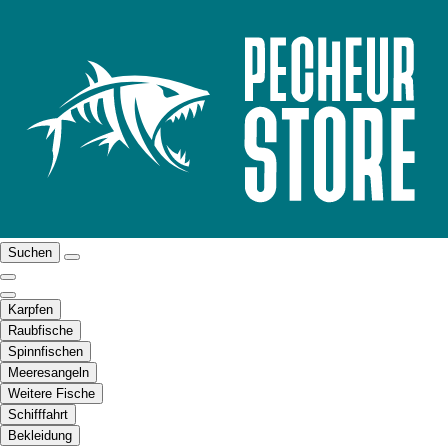
Suchen
Karpfen
Raubfische
Spinnfischen
Meeresangeln
Weitere Fische
Schifffahrt
Bekleidung