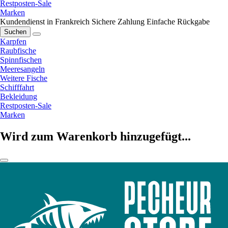
Restposten-Sale
Marken
Kundendienst in Frankreich
Sichere Zahlung
Einfache Rückgabe
Suchen
Karpfen
Raubfische
Spinnfischen
Meeresangeln
Weitere Fische
Schifffahrt
Bekleidung
Restposten-Sale
Marken
Wird zum Warenkorb hinzugefügt...