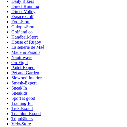
Daily Bikers
Direct Running
Direct-Volley
Espace Golf
Foot-Store
Galopp-Store
Golf and co
Handball-Store
House of Rugby
La sellerie de Maé
Made in Paradis
Nauti-wave
On-Fight
Padel-Expert
Pet and Garden
Slowood Interior
Smash-Expert
Sneak'In
Sneakids
Sport is good
Training-Fit
Trek-Expert
Triathlon-Expert
TripnBikers
Vélo-Store