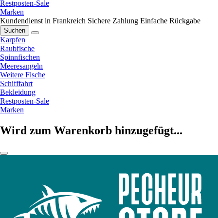
Restposten-Sale
Marken
Kundendienst in Frankreich
Sichere Zahlung
Einfache Rückgabe
Suchen
Karpfen
Raubfische
Spinnfischen
Meeresangeln
Weitere Fische
Schifffahrt
Bekleidung
Restposten-Sale
Marken
Wird zum Warenkorb hinzugefügt...