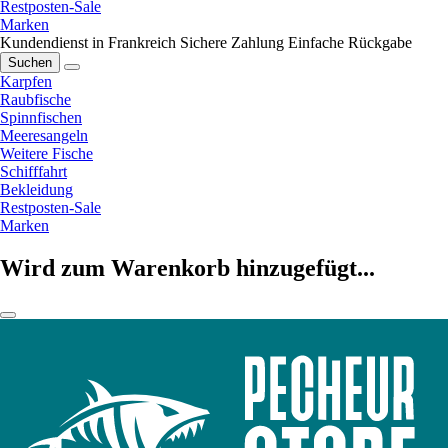
Restposten-Sale
Marken
Kundendienst in Frankreich
Sichere Zahlung
Einfache Rückgabe
Suchen
Karpfen
Raubfische
Spinnfischen
Meeresangeln
Weitere Fische
Schifffahrt
Bekleidung
Restposten-Sale
Marken
Wird zum Warenkorb hinzugefügt...