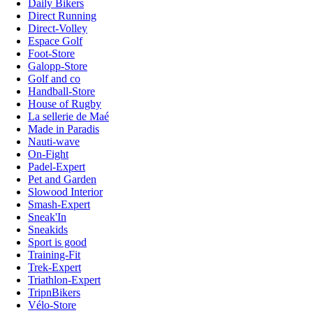
Daily Bikers
Direct Running
Direct-Volley
Espace Golf
Foot-Store
Galopp-Store
Golf and co
Handball-Store
House of Rugby
La sellerie de Maé
Made in Paradis
Nauti-wave
On-Fight
Padel-Expert
Pet and Garden
Slowood Interior
Smash-Expert
Sneak'In
Sneakids
Sport is good
Training-Fit
Trek-Expert
Triathlon-Expert
TripnBikers
Vélo-Store