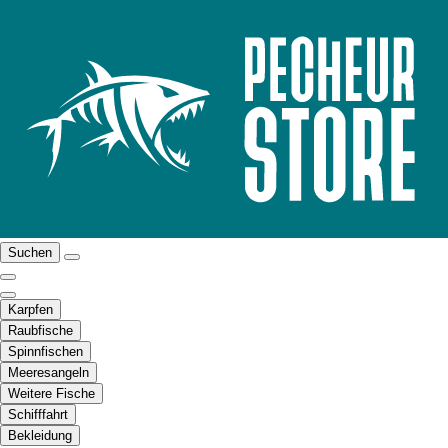
Suchen
Karpfen
Raubfische
Spinnfischen
Meeresangeln
Weitere Fische
Schifffahrt
Bekleidung