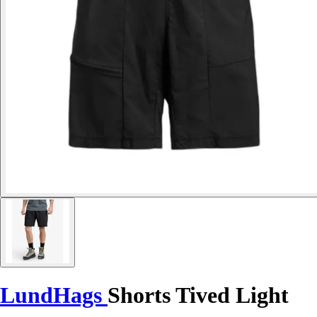
LundHags
Shorts Tived Light