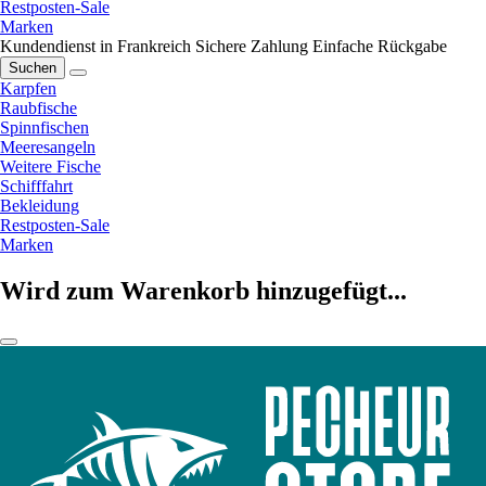
Restposten-Sale
Marken
Kundendienst in Frankreich
Sichere Zahlung
Einfache Rückgabe
Suchen
Karpfen
Raubfische
Spinnfischen
Meeresangeln
Weitere Fische
Schifffahrt
Bekleidung
Restposten-Sale
Marken
Wird zum Warenkorb hinzugefügt...