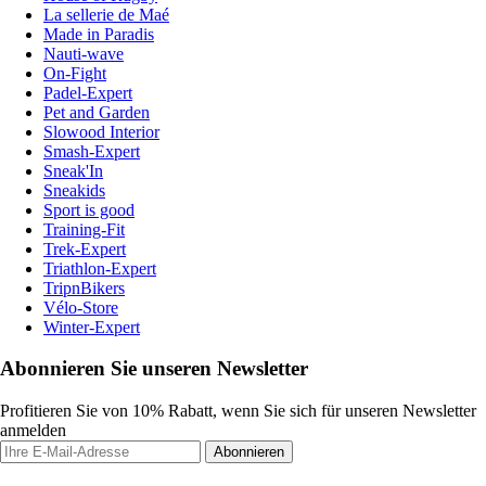
La sellerie de Maé
Made in Paradis
Nauti-wave
On-Fight
Padel-Expert
Pet and Garden
Slowood Interior
Smash-Expert
Sneak'In
Sneakids
Sport is good
Training-Fit
Trek-Expert
Triathlon-Expert
TripnBikers
Vélo-Store
Winter-Expert
Abonnieren Sie unseren Newsletter
Profitieren Sie von 10% Rabatt, wenn Sie sich für unseren Newsletter
anmelden
Abonnieren