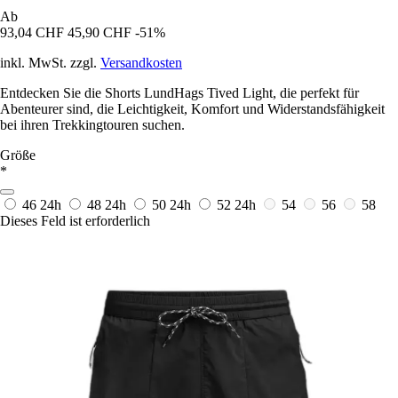
Ab
93,04 CHF
45,90 CHF
-51%
inkl. MwSt. zzgl.
Versandkosten
Entdecken Sie die Shorts LundHags Tived Light, die perfekt für
Abenteurer sind, die Leichtigkeit, Komfort und Widerstandsfähigkeit
bei ihren Trekkingtouren suchen.
Größe
*
46
24h
48
24h
50
24h
52
24h
54
56
58
Dieses Feld ist erforderlich