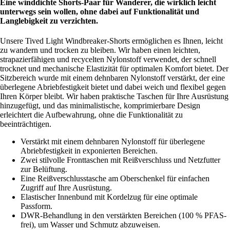
Eine winddichte Shorts-Paar für Wanderer, die wirklich leicht
unterwegs sein wollen, ohne dabei auf Funktionalität und
Langlebigkeit zu verzichten.
Unsere Tived Light Windbreaker-Shorts ermöglichen es Ihnen, leicht
zu wandern und trocken zu bleiben. Wir haben einen leichten,
strapazierfähigen und recycelten Nylonstoff verwendet, der schnell
trocknet und mechanische Elastizität für optimalen Komfort bietet. Der
Sitzbereich wurde mit einem dehnbaren Nylonstoff verstärkt, der eine
überlegene Abriebfestigkeit bietet und dabei weich und flexibel gegen
Ihren Körper bleibt. Wir haben praktische Taschen für Ihre Ausrüstung
hinzugefügt, und das minimalistische, komprimierbare Design
erleichtert die Aufbewahrung, ohne die Funktionalität zu
beeinträchtigen.
Verstärkt mit einem dehnbaren Nylonstoff für überlegene
Abriebfestigkeit in exponierten Bereichen.
Zwei stilvolle Fronttaschen mit Reißverschluss und Netzfutter
zur Belüftung.
Eine Reißverschlusstasche am Oberschenkel für einfachen
Zugriff auf Ihre Ausrüstung.
Elastischer Innenbund mit Kordelzug für eine optimale
Passform.
DWR-Behandlung in den verstärkten Bereichen (100 % PFAS-
frei), um Wasser und Schmutz abzuweisen.