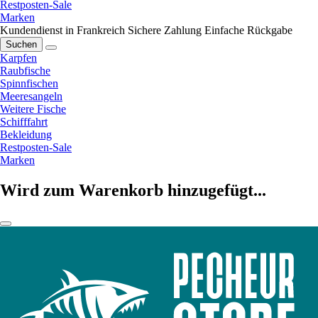
Restposten-Sale
Marken
Kundendienst in Frankreich
Sichere Zahlung
Einfache Rückgabe
Suchen
Karpfen
Raubfische
Spinnfischen
Meeresangeln
Weitere Fische
Schifffahrt
Bekleidung
Restposten-Sale
Marken
Wird zum Warenkorb hinzugefügt...