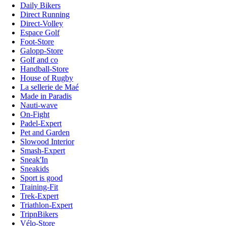
Daily Bikers
Direct Running
Direct-Volley
Espace Golf
Foot-Store
Galopp-Store
Golf and co
Handball-Store
House of Rugby
La sellerie de Maé
Made in Paradis
Nauti-wave
On-Fight
Padel-Expert
Pet and Garden
Slowood Interior
Smash-Expert
Sneak'In
Sneakids
Sport is good
Training-Fit
Trek-Expert
Triathlon-Expert
TripnBikers
Vélo-Store