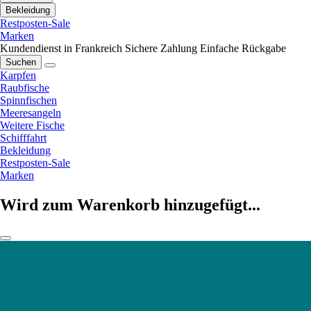
Bekleidung
Restposten-Sale
Marken
Kundendienst in Frankreich
Sichere Zahlung
Einfache Rückgabe
Suchen
Karpfen
Raubfische
Spinnfischen
Meeresangeln
Weitere Fische
Schifffahrt
Bekleidung
Restposten-Sale
Marken
Wird zum Warenkorb hinzugefügt...