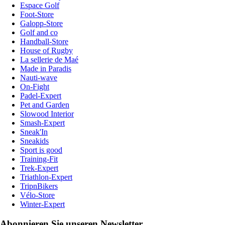
Espace Golf
Foot-Store
Galopp-Store
Golf and co
Handball-Store
House of Rugby
La sellerie de Maé
Made in Paradis
Nauti-wave
On-Fight
Padel-Expert
Pet and Garden
Slowood Interior
Smash-Expert
Sneak'In
Sneakids
Sport is good
Training-Fit
Trek-Expert
Triathlon-Expert
TripnBikers
Vélo-Store
Winter-Expert
Abonnieren Sie unseren Newsletter