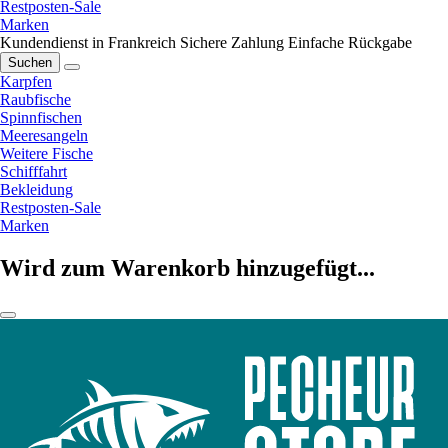
Restposten-Sale
Marken
Kundendienst in Frankreich
Sichere Zahlung
Einfache Rückgabe
Suchen
Karpfen
Raubfische
Spinnfischen
Meeresangeln
Weitere Fische
Schifffahrt
Bekleidung
Restposten-Sale
Marken
Wird zum Warenkorb hinzugefügt...