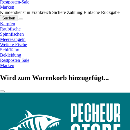
Restposten-Sale
Marken
Kundendienst in Frankreich
Sichere Zahlung
Einfache Rückgabe
Suchen
Karpfen
Raubfische
Spinnfischen
Meeresangeln
Weitere Fische
Schifffahrt
Bekleidung
Restposten-Sale
Marken
Wird zum Warenkorb hinzugefügt...