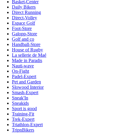
Basket-Center
Daily Bikers
Direct Running
Direct-Volley
Espace Golf
Foot-Store
Galopp-Store
Golf and co
Handball-Store
House of Rugby
La sellerie de Maé
Made in Paradis
Nauti-wave
On-Fight
Padel-Expert
Pet and Garden
Slowood Interior
Smash-Expert
Sneak'In
Sneakids
Sport is good
Training-Fit
Trek-Expert
Triathlon-Expert
TripnBikers