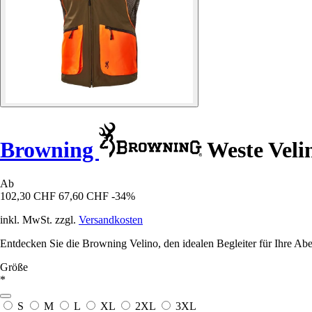
Browning
Weste Veli
Ab
102,30 CHF
67,60 CHF
-34%
inkl. MwSt. zzgl.
Versandkosten
Entdecken Sie die Browning Velino, den idealen Begleiter für Ihre Aben
Größe
*
S
M
L
XL
2XL
3XL