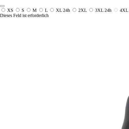
XS
S
M
L
XL
24h
2XL
3XL
24h
4XL
Dieses Feld ist erforderlich