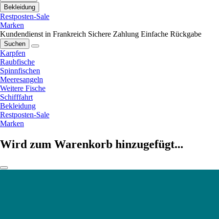
Bekleidung
Restposten-Sale
Marken
Kundendienst in Frankreich
Sichere Zahlung
Einfache Rückgabe
Suchen
Karpfen
Raubfische
Spinnfischen
Meeresangeln
Weitere Fische
Schifffahrt
Bekleidung
Restposten-Sale
Marken
Wird zum Warenkorb hinzugefügt...